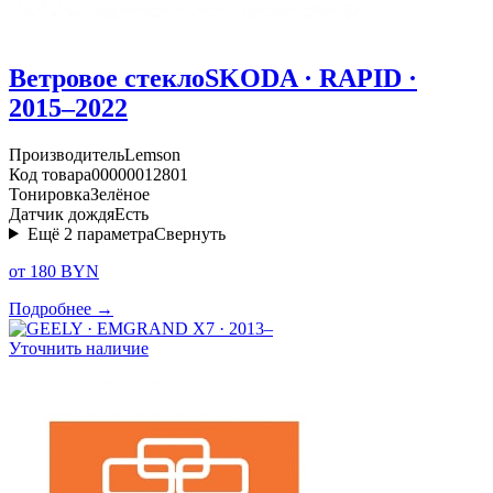
Ветровое стекло
SKODA · RAPID ·
2015–2022
Производитель
Lemson
Код товара
00000012801
Тонировка
Зелёное
Датчик дождя
Есть
Ещё
2
параметра
Свернуть
от 180 BYN
Подробнее →
Уточнить наличие