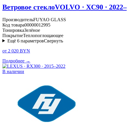
Ветровое стекло
VOLVO · XC90 · 2022–
Производитель
FUYAO GLASS
Код товара
00000012995
Тонировка
Зелёное
Покрытие
Теплопоглощающее
Ещё
6
параметров
Свернуть
от 2 020 BYN
Подробнее →
В наличии