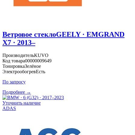
Ветровое стекло
GEELY · EMGRAND
X7 · 2013–
Производитель
KUVO
Код товара
00000009649
Тонировка
Зелёное
Электрообогрев
Есть
По запросу
Подробнее →
Уточнить наличие
ADAS