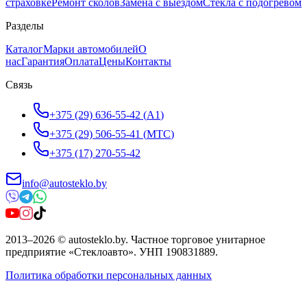
страховке
Ремонт сколов
Замена с выездом
Стёкла с подогревом
Разделы
Каталог
Марки автомобилей
О
нас
Гарантия
Оплата
Цены
Контакты
Связь
+375 (29) 636-55-42
(
A1
)
+375 (29) 506-55-41
(
МТС
)
+375 (17) 270-55-42
info@autosteklo.by
2013
–
2026
©
autosteklo.by
.
Частное торговое унитарное
предприятие «Стеклоавто»
. УНП
190831889
.
Политика обработки персональных данных