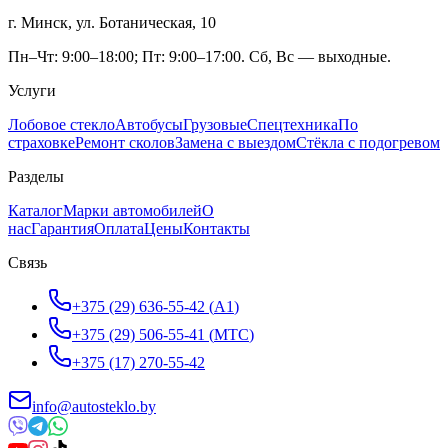
г. Минск, ул. Ботаническая, 10
Пн–Чт: 9:00–18:00; Пт: 9:00–17:00. Сб, Вс — выходные.
Услуги
Лобовое стекло
Автобусы
Грузовые
Спецтехника
По
страховке
Ремонт сколов
Замена с выездом
Стёкла с подогревом
Разделы
Каталог
Марки автомобилей
О
нас
Гарантия
Оплата
Цены
Контакты
Связь
+375 (29) 636-55-42
(
A1
)
+375 (29) 506-55-41
(
МТС
)
+375 (17) 270-55-42
info@autosteklo.by