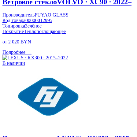
Ветровое стекло
VOLVO · XC90 · 2022–
Производитель
FUYAO GLASS
Код товара
00000012995
Тонировка
Зелёное
Покрытие
Теплопоглощающее
от 2 020 BYN
Подробнее →
В наличии