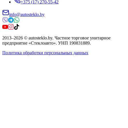
+375 (17) 270-55-42
info@autosteklo.by
2013
–
2026
©
autosteklo.by
.
Частное торговое унитарное
предприятие «Стеклоавто»
. УНП
190831889
.
Политика обработки персональных данных