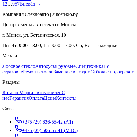
1
2
…
957
Вперёд →
Компания Стеклоавто | autosteklo.by
Центр замены автостекла в Минске
г. Минск, ул. Ботаническая, 10
Пн–Чт: 9:00–18:00; Пт: 9:00–17:00. Сб, Вс — выходные.
Услуги
Лобовое стекло
Автобусы
Грузовые
Спецтехника
По
страховке
Ремонт сколов
Замена с выездом
Стёкла с подогревом
Разделы
Каталог
Марки автомобилей
О
нас
Гарантия
Оплата
Цены
Контакты
Связь
+375 (29) 636-55-42
(
A1
)
+375 (29) 506-55-41
(
МТС
)