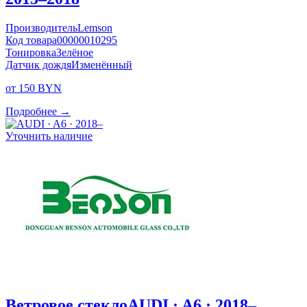
Производитель
Lemson
Код товара
00000010295
Тонировка
Зелёное
Датчик дождя
Изменённый
от 150 BYN
Подробнее →
Уточнить наличие
Ветровое стекло
AUDI · A6 · 2018–