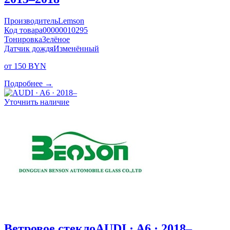
Производитель
Lemson
Код товара
00000010295
Тонировка
Зелёное
Датчик дождя
Изменённый
от 150 BYN
Подробнее →
Уточнить наличие
Ветровое стекло
AUDI · A6 · 2018–