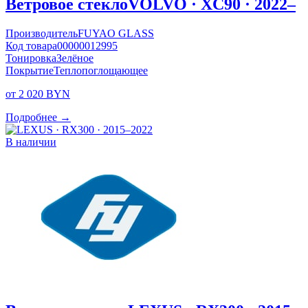
Ветровое стекло
VOLVO · XC90 · 2022–
Производитель
FUYAO GLASS
Код товара
00000012995
Тонировка
Зелёное
Покрытие
Теплопоглощающее
от 2 020 BYN
Подробнее →
В наличии