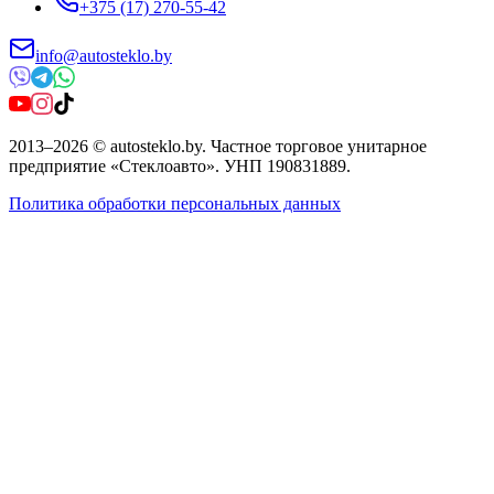
+375 (17) 270-55-42
info@autosteklo.by
2013
–
2026
©
autosteklo.by
.
Частное торговое унитарное
предприятие «Стеклоавто»
. УНП
190831889
.
Политика обработки персональных данных