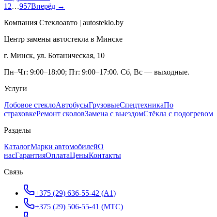
1
2
…
957
Вперёд →
Компания Стеклоавто | autosteklo.by
Центр замены автостекла в Минске
г. Минск, ул. Ботаническая, 10
Пн–Чт: 9:00–18:00; Пт: 9:00–17:00. Сб, Вс — выходные.
Услуги
Лобовое стекло
Автобусы
Грузовые
Спецтехника
По
страховке
Ремонт сколов
Замена с выездом
Стёкла с подогревом
Разделы
Каталог
Марки автомобилей
О
нас
Гарантия
Оплата
Цены
Контакты
Связь
+375 (29) 636-55-42
(
A1
)
+375 (29) 506-55-41
(
МТС
)