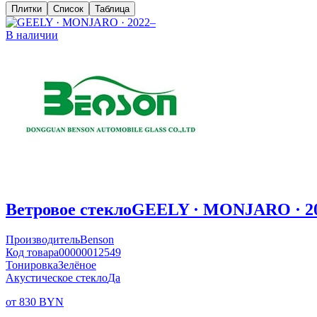
Плитки
Список
Таблица
В наличии
Ветровое стекло
GEELY · MONJARO · 2
Производитель
Benson
Код товара
00000012549
Тонировка
Зелёное
Акустическое стекло
Да
от 830 BYN