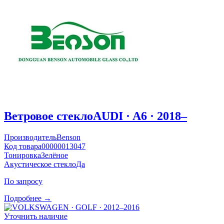
Ветровое стекло
AUDI · A6 · 2018–
Производитель
Benson
Код товара
00000013047
Тонировка
Зелёное
Акустическое стекло
Да
По запросу
Подробнее →
Уточнить наличие