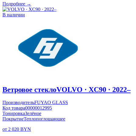
Подробнее →
В наличии
Ветровое стекло
VOLVO · XC90 · 2022–
Производитель
FUYAO GLASS
Код товара
00000012995
Тонировка
Зелёное
Покрытие
Теплопоглощающее
от 2 020 BYN