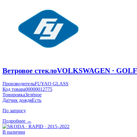
Ветровое стекло
VOLKSWAGEN · GOLF ·
Производитель
FUYAO GLASS
Код товара
00000012775
Тонировка
Зелёное
Датчик дождя
Есть
По запросу
Подробнее →
В наличии