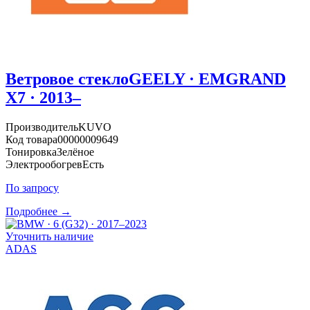
Ветровое стекло
GEELY · EMGRAND
X7 · 2013–
Производитель
KUVO
Код товара
00000009649
Тонировка
Зелёное
Электрообогрев
Есть
По запросу
Подробнее →
Уточнить наличие
ADAS