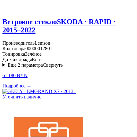
Ветровое стекло
SKODA · RAPID ·
2015–2022
Производитель
Lemson
Код товара
00000012801
Тонировка
Зелёное
Датчик дождя
Есть
Ещё
2
параметра
Свернуть
от 180 BYN
Подробнее →
Уточнить наличие