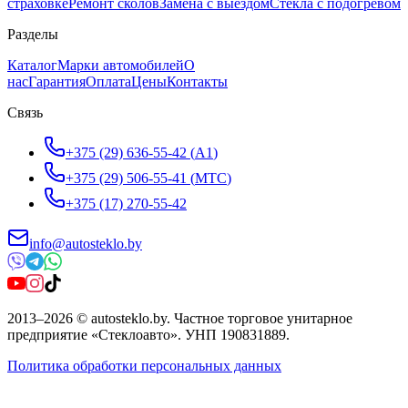
страховке
Ремонт сколов
Замена с выездом
Стёкла с подогревом
Разделы
Каталог
Марки автомобилей
О
нас
Гарантия
Оплата
Цены
Контакты
Связь
+375 (29) 636-55-42
(
A1
)
+375 (29) 506-55-41
(
МТС
)
+375 (17) 270-55-42
info@autosteklo.by
2013
–
2026
©
autosteklo.by
.
Частное торговое унитарное
предприятие «Стеклоавто»
. УНП
190831889
.
Политика обработки персональных данных