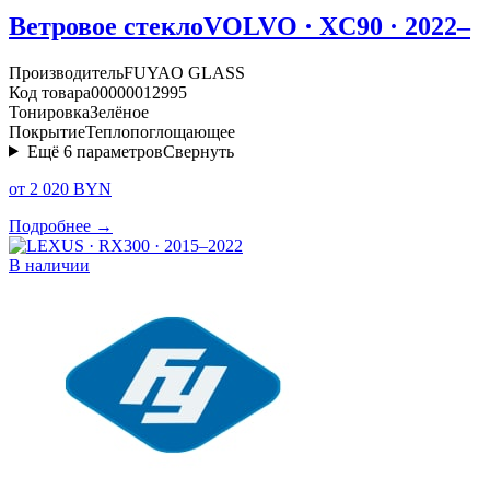
Ветровое стекло
VOLVO · XC90 · 2022–
Производитель
FUYAO GLASS
Код товара
00000012995
Тонировка
Зелёное
Покрытие
Теплопоглощающее
Ещё
6
параметров
Свернуть
от 2 020 BYN
Подробнее →
В наличии