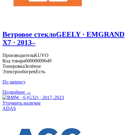
Ветровое стекло
GEELY · EMGRAND
X7 · 2013–
Производитель
KUVO
Код товара
00000009649
Тонировка
Зелёное
Электрообогрев
Есть
По запросу
Подробнее →
Уточнить наличие
ADAS