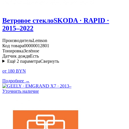
Ветровое стекло
SKODA · RAPID ·
2015–2022
Производитель
Lemson
Код товара
00000012801
Тонировка
Зелёное
Датчик дождя
Есть
Ещё
2
параметра
Свернуть
от 180 BYN
Подробнее →
Уточнить наличие