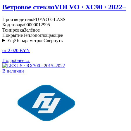
Ветровое стекло
VOLVO · XC90 · 2022–
Производитель
FUYAO GLASS
Код товара
00000012995
Тонировка
Зелёное
Покрытие
Теплопоглощающее
Ещё
6
параметров
Свернуть
от 2 020 BYN
Подробнее →
В наличии