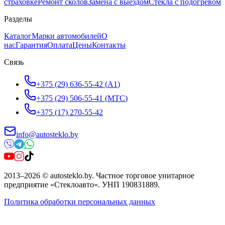
страховке
Ремонт сколов
Замена с выездом
Стёкла с подогревом
Разделы
Каталог
Марки автомобилей
О
нас
Гарантия
Оплата
Цены
Контакты
Связь
+375 (29) 636-55-42
(
A1
)
+375 (29) 506-55-41
(
МТС
)
+375 (17) 270-55-42
info@autosteklo.by
2013
–
2026
©
autosteklo.by
.
Частное торговое унитарное
предприятие «Стеклоавто»
. УНП
190831889
.
Политика обработки персональных данных