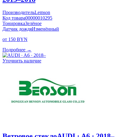
Производитель
Lemson
Код товара
00000010295
Тонировка
Зелёное
Датчик дождя
Изменённый
от 150 BYN
Подробнее →
Уточнить наличие
Ветровое стекло
AUDI · A6 · 2018–