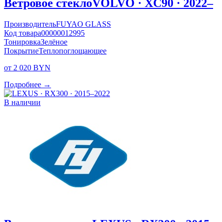
Ветровое стекло
VOLVO · XC90 · 2022–
Производитель
FUYAO GLASS
Код товара
00000012995
Тонировка
Зелёное
Покрытие
Теплопоглощающее
от 2 020 BYN
Подробнее →
В наличии