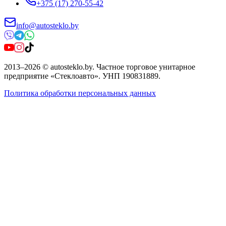
+375 (17) 270-55-42
info@autosteklo.by
2013
–
2026
©
autosteklo.by
.
Частное торговое унитарное
предприятие «Стеклоавто»
. УНП
190831889
.
Политика обработки персональных данных