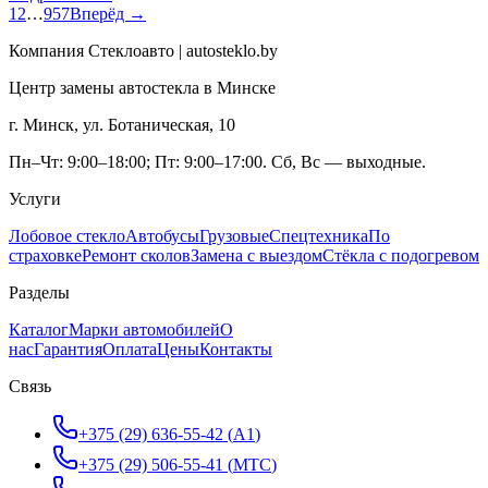
1
2
…
957
Вперёд →
Компания Стеклоавто | autosteklo.by
Центр замены автостекла в Минске
г. Минск, ул. Ботаническая, 10
Пн–Чт: 9:00–18:00; Пт: 9:00–17:00. Сб, Вс — выходные.
Услуги
Лобовое стекло
Автобусы
Грузовые
Спецтехника
По
страховке
Ремонт сколов
Замена с выездом
Стёкла с подогревом
Разделы
Каталог
Марки автомобилей
О
нас
Гарантия
Оплата
Цены
Контакты
Связь
+375 (29) 636-55-42
(
A1
)
+375 (29) 506-55-41
(
МТС
)