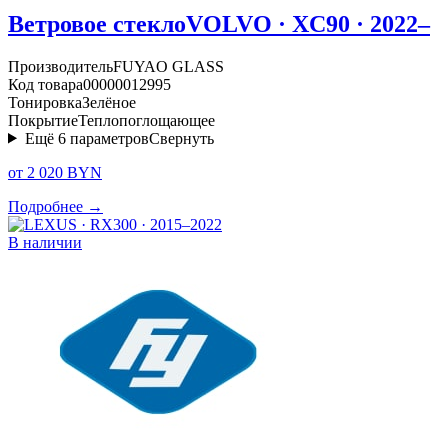
Ветровое стекло
VOLVO · XC90 · 2022–
Производитель
FUYAO GLASS
Код товара
00000012995
Тонировка
Зелёное
Покрытие
Теплопоглощающее
Ещё
6
параметров
Свернуть
от 2 020 BYN
Подробнее →
В наличии