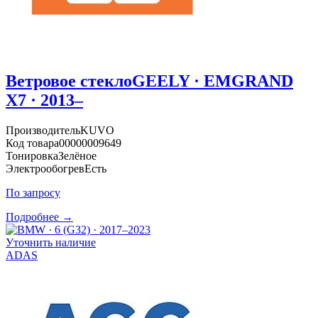
Ветровое стекло
GEELY · EMGRAND
X7 · 2013–
Производитель
KUVO
Код товара
00000009649
Тонировка
Зелёное
Электрообогрев
Есть
По запросу
Подробнее →
Уточнить наличие
ADAS