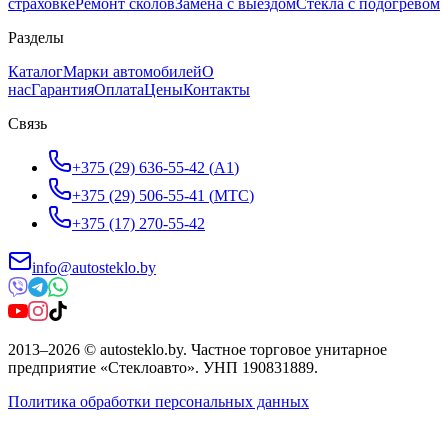
страховке
Ремонт сколов
Замена с выездом
Стёкла с подогревом
Разделы
Каталог
Марки автомобилей
О
нас
Гарантия
Оплата
Цены
Контакты
Связь
+375 (29) 636-55-42
(
A1
)
+375 (29) 506-55-41
(
МТС
)
+375 (17) 270-55-42
info@autosteklo.by
2013
–
2026
©
autosteklo.by
.
Частное торговое унитарное
предприятие «Стеклоавто»
. УНП
190831889
.
Политика обработки персональных данных