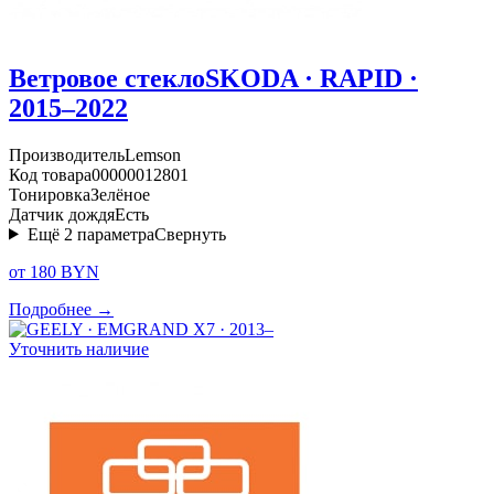
Ветровое стекло
SKODA · RAPID ·
2015–2022
Производитель
Lemson
Код товара
00000012801
Тонировка
Зелёное
Датчик дождя
Есть
Ещё
2
параметра
Свернуть
от 180 BYN
Подробнее →
Уточнить наличие