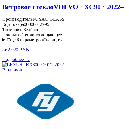
Ветровое стекло
VOLVO · XC90 · 2022–
Производитель
FUYAO GLASS
Код товара
00000012995
Тонировка
Зелёное
Покрытие
Теплопоглощающее
Ещё
6
параметров
Свернуть
от 2 020 BYN
Подробнее →
В наличии