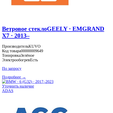
Ветровое стекло
GEELY · EMGRAND
X7 · 2013–
Производитель
KUVO
Код товара
00000009649
Тонировка
Зелёное
Электрообогрев
Есть
По запросу
Подробнее →
Уточнить наличие
ADAS