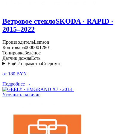
Ветровое стекло
SKODA · RAPID ·
2015–2022
Производитель
Lemson
Код товара
00000012801
Тонировка
Зелёное
Датчик дождя
Есть
Ещё
2
параметра
Свернуть
от 180 BYN
Подробнее →
Уточнить наличие