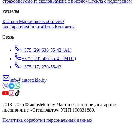
страховке
Ремонт сколов
Замена с выездом
Стёкла с подогревом
Разделы
Каталог
Марки автомобилей
О
нас
Гарантия
Оплата
Цены
Контакты
Связь
+375 (29) 636-55-42
(
A1
)
+375 (29) 506-55-41
(
МТС
)
+375 (17) 270-55-42
info@autosteklo.by
2013
–
2026
©
autosteklo.by
.
Частное торговое унитарное
предприятие «Стеклоавто»
. УНП
190831889
.
Политика обработки персональных данных