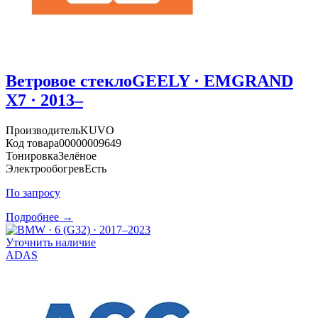
Ветровое стекло
GEELY · EMGRAND
X7 · 2013–
Производитель
KUVO
Код товара
00000009649
Тонировка
Зелёное
Электрообогрев
Есть
По запросу
Подробнее →
Уточнить наличие
ADAS