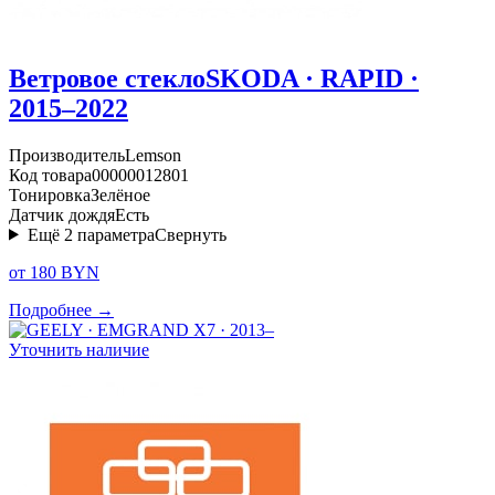
Ветровое стекло
SKODA · RAPID ·
2015–2022
Производитель
Lemson
Код товара
00000012801
Тонировка
Зелёное
Датчик дождя
Есть
Ещё
2
параметра
Свернуть
от 180 BYN
Подробнее →
Уточнить наличие