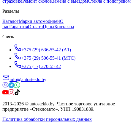
страховке
Ремонт сколов
Замена с выездом
Стёкла с подогревом
Разделы
Каталог
Марки автомобилей
О
нас
Гарантия
Оплата
Цены
Контакты
Связь
+375 (29) 636-55-42
(
A1
)
+375 (29) 506-55-41
(
МТС
)
+375 (17) 270-55-42
info@autosteklo.by
2013
–
2026
©
autosteklo.by
.
Частное торговое унитарное
предприятие «Стеклоавто»
. УНП
190831889
.
Политика обработки персональных данных