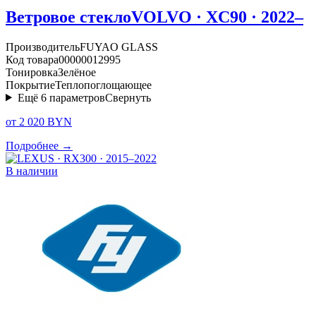
Ветровое стекло
VOLVO · XC90 · 2022–
Производитель
FUYAO GLASS
Код товара
00000012995
Тонировка
Зелёное
Покрытие
Теплопоглощающее
Ещё
6
параметров
Свернуть
от 2 020 BYN
Подробнее →
В наличии