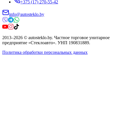
+375 (17) 270-55-42
info@autosteklo.by
2013
–
2026
©
autosteklo.by
.
Частное торговое унитарное
предприятие «Стеклоавто»
. УНП
190831889
.
Политика обработки персональных данных