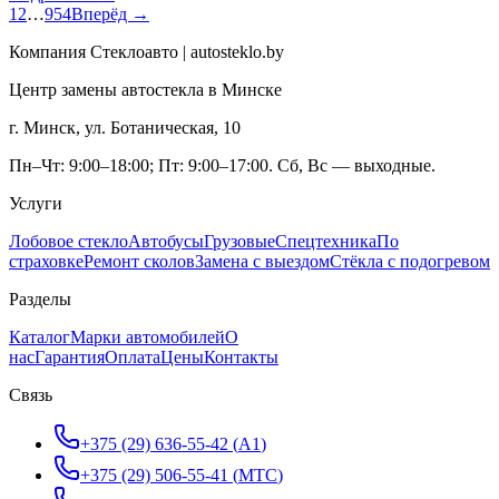
1
2
…
954
Вперёд →
Компания Стеклоавто | autosteklo.by
Центр замены автостекла в Минске
г. Минск, ул. Ботаническая, 10
Пн–Чт: 9:00–18:00; Пт: 9:00–17:00. Сб, Вс — выходные.
Услуги
Лобовое стекло
Автобусы
Грузовые
Спецтехника
По
страховке
Ремонт сколов
Замена с выездом
Стёкла с подогревом
Разделы
Каталог
Марки автомобилей
О
нас
Гарантия
Оплата
Цены
Контакты
Связь
+375 (29) 636-55-42
(
A1
)
+375 (29) 506-55-41
(
МТС
)