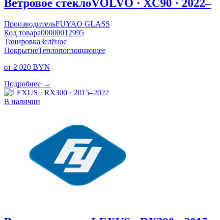
Ветровое стекло
VOLVO · XC90 · 2022–
Производитель
FUYAO GLASS
Код товара
00000012995
Тонировка
Зелёное
Покрытие
Теплопоглощающее
от 2 020 BYN
Подробнее →
В наличии