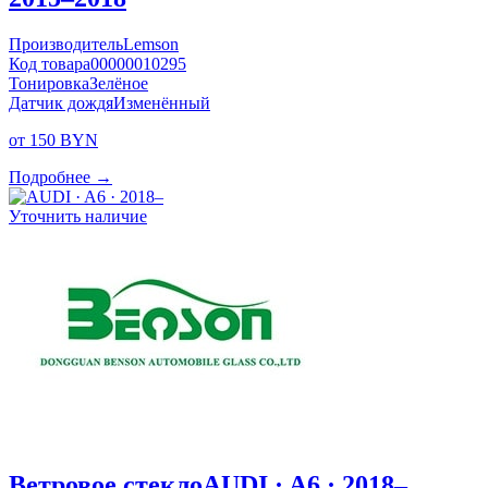
Производитель
Lemson
Код товара
00000010295
Тонировка
Зелёное
Датчик дождя
Изменённый
от 150 BYN
Подробнее →
Уточнить наличие
Ветровое стекло
AUDI · A6 · 2018–