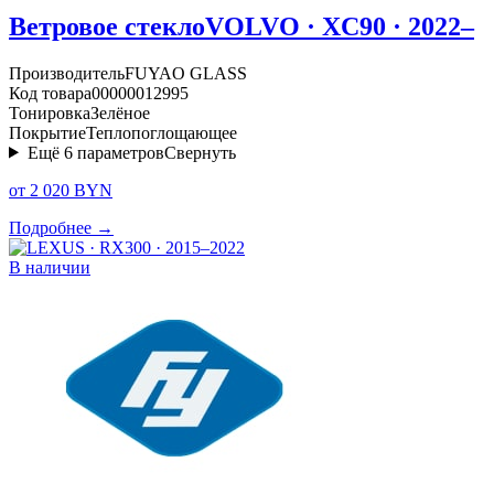
Ветровое стекло
VOLVO · XC90 · 2022–
Производитель
FUYAO GLASS
Код товара
00000012995
Тонировка
Зелёное
Покрытие
Теплопоглощающее
Ещё
6
параметров
Свернуть
от 2 020 BYN
Подробнее →
В наличии