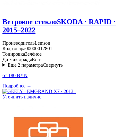
Ветровое стекло
SKODA · RAPID ·
2015–2022
Производитель
Lemson
Код товара
00000012801
Тонировка
Зелёное
Датчик дождя
Есть
Ещё
2
параметра
Свернуть
от 180 BYN
Подробнее →
Уточнить наличие