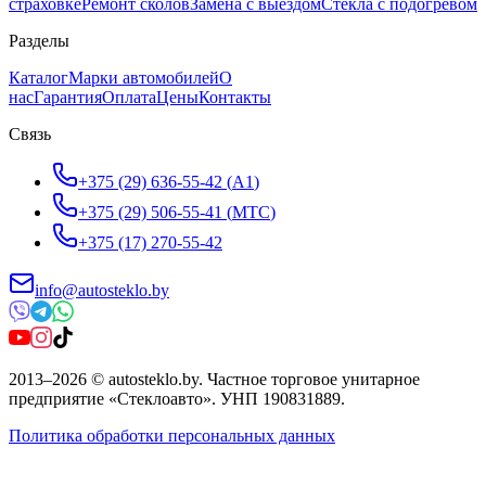
страховке
Ремонт сколов
Замена с выездом
Стёкла с подогревом
Разделы
Каталог
Марки автомобилей
О
нас
Гарантия
Оплата
Цены
Контакты
Связь
+375 (29) 636-55-42
(
A1
)
+375 (29) 506-55-41
(
МТС
)
+375 (17) 270-55-42
info@autosteklo.by
2013
–
2026
©
autosteklo.by
.
Частное торговое унитарное
предприятие «Стеклоавто»
. УНП
190831889
.
Политика обработки персональных данных