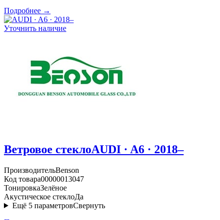
Подробнее →
Уточнить наличие
Ветровое стекло
AUDI · A6 · 2018–
Производитель
Benson
Код товара
00000013047
Тонировка
Зелёное
Акустическое стекло
Да
Ещё
5
параметров
Свернуть