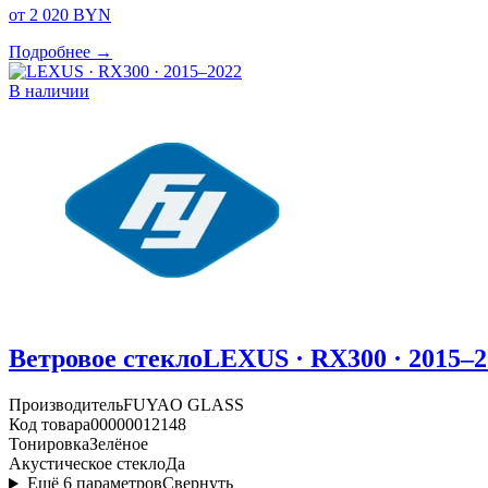
от 2 020 BYN
Подробнее →
В наличии
Ветровое стекло
LEXUS · RX300 · 2015–2
Производитель
FUYAO GLASS
Код товара
00000012148
Тонировка
Зелёное
Акустическое стекло
Да
Ещё
6
параметров
Свернуть