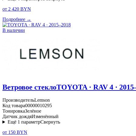
от 2 420 BYN
Подробнее →
В наличии
Ветровое стекло
TOYOTA · RAV 4 · 2015
Производитель
Lemson
Код товара
00000010295
Тонировка
Зелёное
Датчик дождя
Изменённый
Ещё
1
параметр
Свернуть
от 150 BYN