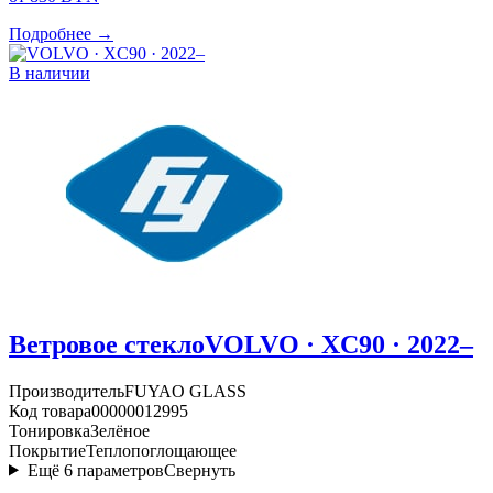
Подробнее →
В наличии
Ветровое стекло
VOLVO · XC90 · 2022–
Производитель
FUYAO GLASS
Код товара
00000012995
Тонировка
Зелёное
Покрытие
Теплопоглощающее
Ещё
6
параметров
Свернуть