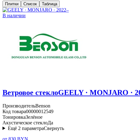
Плитки
Список
Таблица
В наличии
Ветровое стекло
GEELY · MONJARO · 2
Производитель
Benson
Код товара
00000012549
Тонировка
Зелёное
Акустическое стекло
Да
Ещё
2
параметра
Свернуть
от 830 BYN