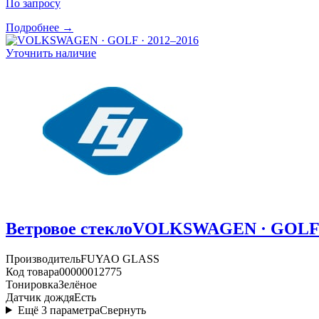
По запросу
Подробнее →
Уточнить наличие
Ветровое стекло
VOLKSWAGEN · GOLF ·
Производитель
FUYAO GLASS
Код товара
00000012775
Тонировка
Зелёное
Датчик дождя
Есть
Ещё
3
параметра
Свернуть