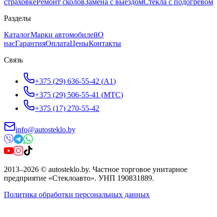
страховке
Ремонт сколов
Замена с выездом
Стёкла с подогревом
Разделы
Каталог
Марки автомобилей
О
нас
Гарантия
Оплата
Цены
Контакты
Связь
+375 (29) 636-55-42
(
A1
)
+375 (29) 506-55-41
(
МТС
)
+375 (17) 270-55-42
info@autosteklo.by
2013
–
2026
©
autosteklo.by
.
Частное торговое унитарное
предприятие «Стеклоавто»
. УНП
190831889
.
Политика обработки персональных данных