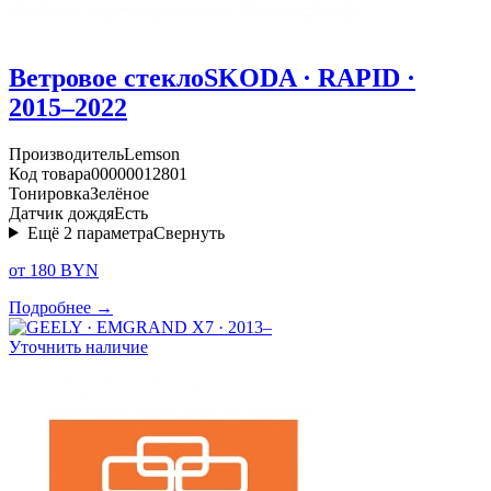
Ветровое стекло
SKODA · RAPID ·
2015–2022
Производитель
Lemson
Код товара
00000012801
Тонировка
Зелёное
Датчик дождя
Есть
Ещё
2
параметра
Свернуть
от 180 BYN
Подробнее →
Уточнить наличие