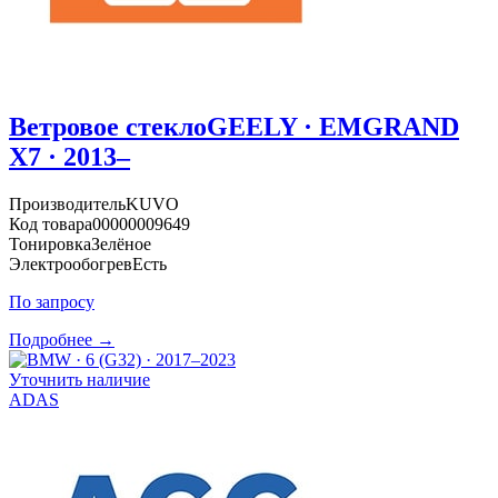
Ветровое стекло
GEELY · EMGRAND
X7 · 2013–
Производитель
KUVO
Код товара
00000009649
Тонировка
Зелёное
Электрообогрев
Есть
По запросу
Подробнее →
Уточнить наличие
ADAS