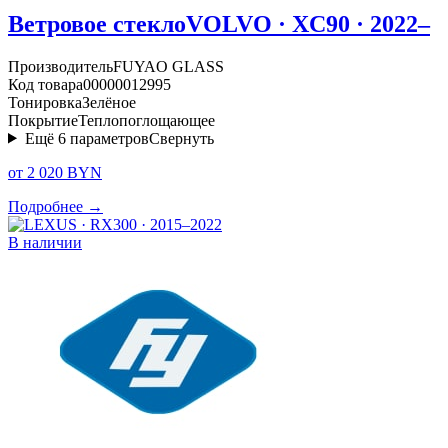
Ветровое стекло
VOLVO · XC90 · 2022–
Производитель
FUYAO GLASS
Код товара
00000012995
Тонировка
Зелёное
Покрытие
Теплопоглощающее
Ещё
6
параметров
Свернуть
от 2 020 BYN
Подробнее →
В наличии