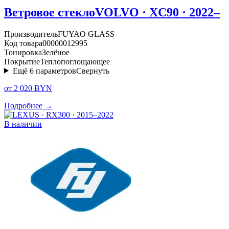
Ветровое стекло
VOLVO · XC90 · 2022–
Производитель
FUYAO GLASS
Код товара
00000012995
Тонировка
Зелёное
Покрытие
Теплопоглощающее
Ещё
6
параметров
Свернуть
от 2 020 BYN
Подробнее →
В наличии