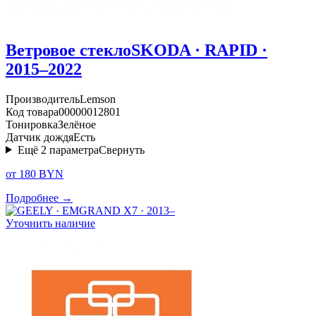
Ветровое стекло
SKODA · RAPID ·
2015–2022
Производитель
Lemson
Код товара
00000012801
Тонировка
Зелёное
Датчик дождя
Есть
Ещё
2
параметра
Свернуть
от 180 BYN
Подробнее →
Уточнить наличие