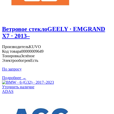
Ветровое стекло
GEELY · EMGRAND
X7 · 2013–
Производитель
KUVO
Код товара
00000009649
Тонировка
Зелёное
Электрообогрев
Есть
По запросу
Подробнее →
Уточнить наличие
ADAS