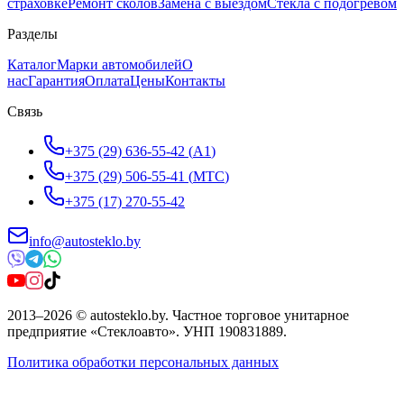
страховке
Ремонт сколов
Замена с выездом
Стёкла с подогревом
Разделы
Каталог
Марки автомобилей
О
нас
Гарантия
Оплата
Цены
Контакты
Связь
+375 (29) 636-55-42
(
A1
)
+375 (29) 506-55-41
(
МТС
)
+375 (17) 270-55-42
info@autosteklo.by
2013
–
2026
©
autosteklo.by
.
Частное торговое унитарное
предприятие «Стеклоавто»
. УНП
190831889
.
Политика обработки персональных данных