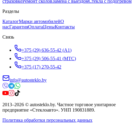
страховке
Ремонт сколов
Замена с выездом
Стёкла с подогревом
Разделы
Каталог
Марки автомобилей
О
нас
Гарантия
Оплата
Цены
Контакты
Связь
+375 (29) 636-55-42
(
A1
)
+375 (29) 506-55-41
(
МТС
)
+375 (17) 270-55-42
info@autosteklo.by
2013
–
2026
©
autosteklo.by
.
Частное торговое унитарное
предприятие «Стеклоавто»
. УНП
190831889
.
Политика обработки персональных данных