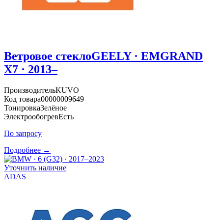
Ветровое стекло
GEELY · EMGRAND
X7 · 2013–
Производитель
KUVO
Код товара
00000009649
Тонировка
Зелёное
Электрообогрев
Есть
По запросу
Подробнее →
Уточнить наличие
ADAS