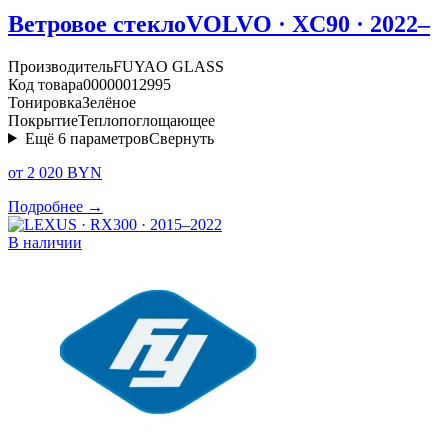
Ветровое стекло
VOLVO · XC90 · 2022–
Производитель
FUYAO GLASS
Код товара
00000012995
Тонировка
Зелёное
Покрытие
Теплопоглощающее
Ещё
6
параметров
Свернуть
от 2 020 BYN
Подробнее →
В наличии