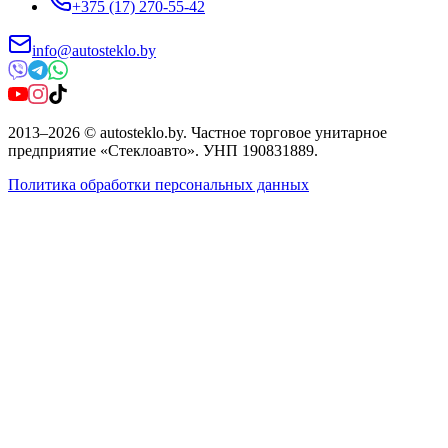
+375 (17) 270-55-42
info@autosteklo.by
2013
–
2026
©
autosteklo.by
.
Частное торговое унитарное
предприятие «Стеклоавто»
. УНП
190831889
.
Политика обработки персональных данных