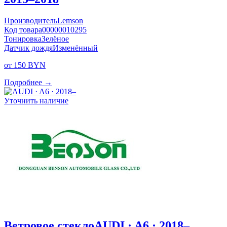
Производитель
Lemson
Код товара
00000010295
Тонировка
Зелёное
Датчик дождя
Изменённый
от 150 BYN
Подробнее →
Уточнить наличие
Ветровое стекло
AUDI · A6 · 2018–