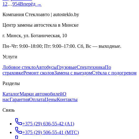
1
2
…
954
Вперёд →
Компания Стеклоавто | autosteklo.by
Центр замены автостекла в Минске
г. Минск, ул. Ботаническая, 10
Пн–Чт: 9:00–18:00; Пт: 9:00–17:00. Сб, Вс — выходные.
Услуги
Лобовое стекло
Автобусы
Грузовые
Спецтехника
По
страховке
Ремонт сколов
Замена с выездом
Стёкла с подогревом
Разделы
Каталог
Марки автомобилей
О
нас
Гарантия
Оплата
Цены
Контакты
Связь
+375 (29) 636-55-42
(
A1
)
+375 (29) 506-55-41
(
МТС
)