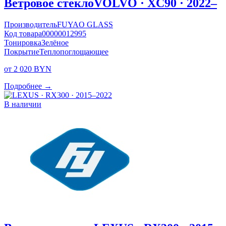
Ветровое стекло
VOLVO · XC90 · 2022–
Производитель
FUYAO GLASS
Код товара
00000012995
Тонировка
Зелёное
Покрытие
Теплопоглощающее
от 2 020 BYN
Подробнее →
В наличии