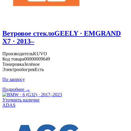
Ветровое стекло
GEELY · EMGRAND
X7 · 2013–
Производитель
KUVO
Код товара
00000009649
Тонировка
Зелёное
Электрообогрев
Есть
По запросу
Подробнее →
Уточнить наличие
ADAS