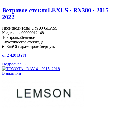
Ветровое стекло
LEXUS · RX300 · 2015–
2022
Производитель
FUYAO GLASS
Код товара
00000012148
Тонировка
Зелёное
Акустическое стекло
Да
Ещё
6
параметров
Свернуть
от 2 420 BYN
Подробнее →
В наличии