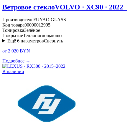
Ветровое стекло
VOLVO · XC90 · 2022–
Производитель
FUYAO GLASS
Код товара
00000012995
Тонировка
Зелёное
Покрытие
Теплопоглощающее
Ещё
6
параметров
Свернуть
от 2 020 BYN
Подробнее →
В наличии