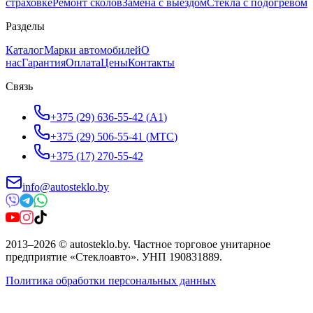
страховке
Ремонт сколов
Замена с выездом
Стёкла с подогревом
Разделы
Каталог
Марки автомобилей
О
нас
Гарантия
Оплата
Цены
Контакты
Связь
+375 (29) 636-55-42
(
A1
)
+375 (29) 506-55-41
(
МТС
)
+375 (17) 270-55-42
info@autosteklo.by
2013
–
2026
©
autosteklo.by
.
Частное торговое унитарное
предприятие «Стеклоавто»
. УНП
190831889
.
Политика обработки персональных данных