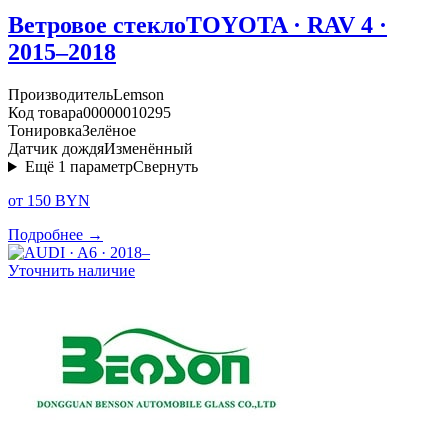
Ветровое стекло
TOYOTA · RAV 4 ·
2015–2018
Производитель
Lemson
Код товара
00000010295
Тонировка
Зелёное
Датчик дождя
Изменённый
Ещё
1
параметр
Свернуть
от 150 BYN
Подробнее →
Уточнить наличие