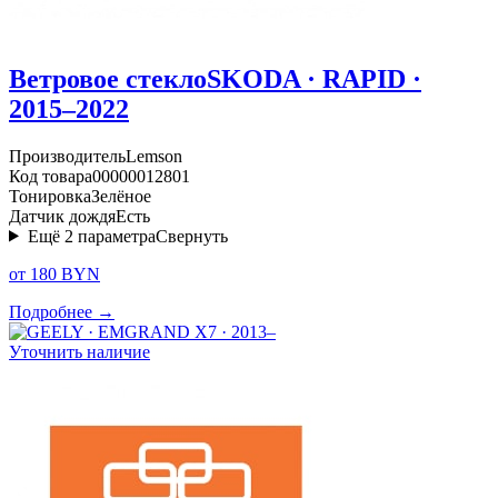
Ветровое стекло
SKODA · RAPID ·
2015–2022
Производитель
Lemson
Код товара
00000012801
Тонировка
Зелёное
Датчик дождя
Есть
Ещё
2
параметра
Свернуть
от 180 BYN
Подробнее →
Уточнить наличие