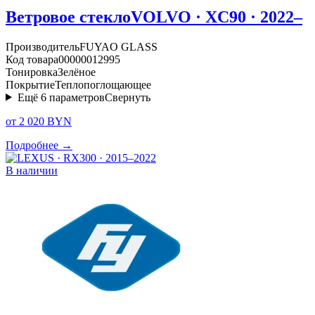
Ветровое стекло
VOLVO · XC90 · 2022–
Производитель
FUYAO GLASS
Код товара
00000012995
Тонировка
Зелёное
Покрытие
Теплопоглощающее
Ещё
6
параметров
Свернуть
от 2 020 BYN
Подробнее →
В наличии