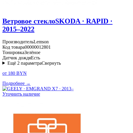
Ветровое стекло
SKODA · RAPID ·
2015–2022
Производитель
Lemson
Код товара
00000012801
Тонировка
Зелёное
Датчик дождя
Есть
Ещё
2
параметра
Свернуть
от 180 BYN
Подробнее →
Уточнить наличие