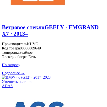
Ветровое стекло
GEELY · EMGRAND
X7 · 2013–
Производитель
KUVO
Код товара
00000009649
Тонировка
Зелёное
Электрообогрев
Есть
По запросу
Подробнее →
Уточнить наличие
ADAS