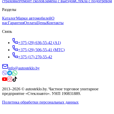
страховке
Ремонт сколов
Замена с выездом
Стёкла с подогревом
Разделы
Каталог
Марки автомобилей
О
нас
Гарантия
Оплата
Цены
Контакты
Связь
+375 (29) 636-55-42
(
A1
)
+375 (29) 506-55-41
(
МТС
)
+375 (17) 270-55-42
info@autosteklo.by
2013
–
2026
©
autosteklo.by
.
Частное торговое унитарное
предприятие «Стеклоавто»
. УНП
190831889
.
Политика обработки персональных данных