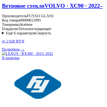
Ветровое стекло
VOLVO · XC90 · 2022–
Производитель
FUYAO GLASS
Код товара
00000012995
Тонировка
Зелёное
Покрытие
Теплопоглощающее
Ещё
6
параметров
Свернуть
от 2 020 BYN
Подробнее →
В наличии