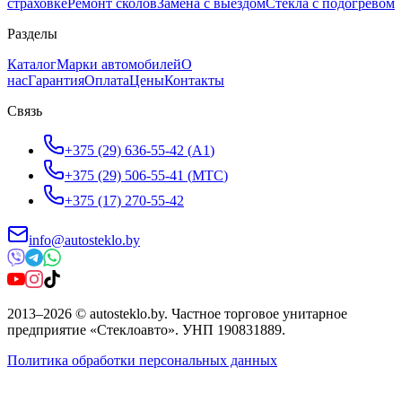
страховке
Ремонт сколов
Замена с выездом
Стёкла с подогревом
Разделы
Каталог
Марки автомобилей
О
нас
Гарантия
Оплата
Цены
Контакты
Связь
+375 (29) 636-55-42
(
A1
)
+375 (29) 506-55-41
(
МТС
)
+375 (17) 270-55-42
info@autosteklo.by
2013
–
2026
©
autosteklo.by
.
Частное торговое унитарное
предприятие «Стеклоавто»
. УНП
190831889
.
Политика обработки персональных данных