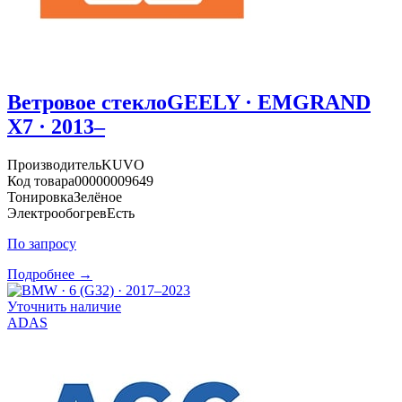
Ветровое стекло
GEELY · EMGRAND
X7 · 2013–
Производитель
KUVO
Код товара
00000009649
Тонировка
Зелёное
Электрообогрев
Есть
По запросу
Подробнее →
Уточнить наличие
ADAS