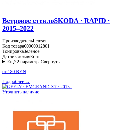
Ветровое стекло
SKODA · RAPID ·
2015–2022
Производитель
Lemson
Код товара
00000012801
Тонировка
Зелёное
Датчик дождя
Есть
Ещё
2
параметра
Свернуть
от 180 BYN
Подробнее →
Уточнить наличие