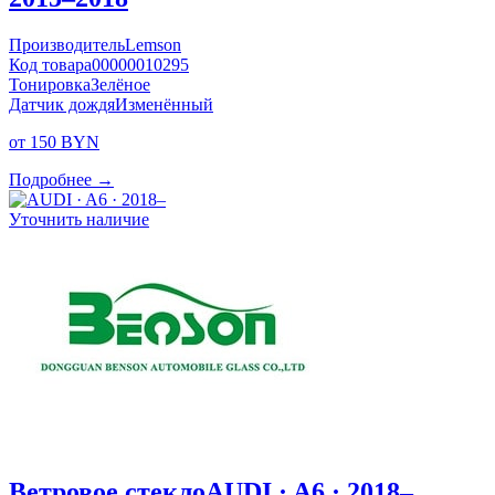
Производитель
Lemson
Код товара
00000010295
Тонировка
Зелёное
Датчик дождя
Изменённый
от 150 BYN
Подробнее →
Уточнить наличие
Ветровое стекло
AUDI · A6 · 2018–