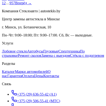
1
2
…
957
Вперёд →
Компания Стеклоавто | autosteklo.by
Центр замены автостекла в Минске
г. Минск, ул. Ботаническая, 10
Пн–Чт: 9:00–18:00; Пт: 9:00–17:00. Сб, Вс — выходные.
Услуги
Лобовое стекло
Автобусы
Грузовые
Спецтехника
По
страховке
Ремонт сколов
Замена с выездом
Стёкла с подогревом
Разделы
Каталог
Марки автомобилей
О
нас
Гарантия
Оплата
Цены
Контакты
Связь
+375 (29) 636-55-42
(
A1
)
+375 (29) 506-55-41
(
МТС
)