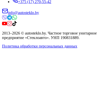
+375 (17) 270-55-42
info@autosteklo.by
2013
–
2026
©
autosteklo.by
.
Частное торговое унитарное
предприятие «Стеклоавто»
. УНП
190831889
.
Политика обработки персональных данных