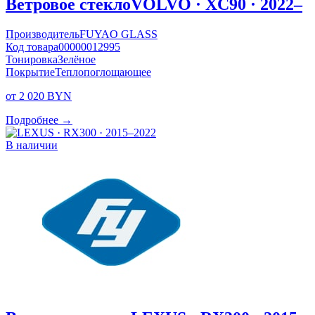
Ветровое стекло
VOLVO · XC90 · 2022–
Производитель
FUYAO GLASS
Код товара
00000012995
Тонировка
Зелёное
Покрытие
Теплопоглощающее
от 2 020 BYN
Подробнее →
В наличии