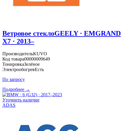
Ветровое стекло
GEELY · EMGRAND
X7 · 2013–
Производитель
KUVO
Код товара
00000009649
Тонировка
Зелёное
Электрообогрев
Есть
По запросу
Подробнее →
Уточнить наличие
ADAS