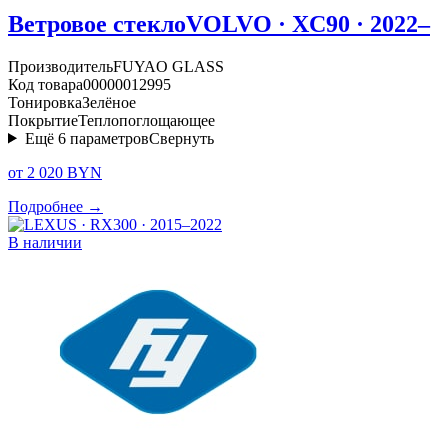
Ветровое стекло
VOLVO · XC90 · 2022–
Производитель
FUYAO GLASS
Код товара
00000012995
Тонировка
Зелёное
Покрытие
Теплопоглощающее
Ещё
6
параметров
Свернуть
от 2 020 BYN
Подробнее →
В наличии