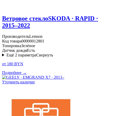
Ветровое стекло
SKODA · RAPID ·
2015–2022
Производитель
Lemson
Код товара
00000012801
Тонировка
Зелёное
Датчик дождя
Есть
Ещё
2
параметра
Свернуть
от 180 BYN
Подробнее →
Уточнить наличие