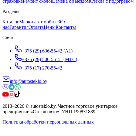
страховке
Ремонт сколов
Замена с выездом
Стёкла с подогревом
Разделы
Каталог
Марки автомобилей
О
нас
Гарантия
Оплата
Цены
Контакты
Связь
+375 (29) 636-55-42
(
A1
)
+375 (29) 506-55-41
(
МТС
)
+375 (17) 270-55-42
info@autosteklo.by
2013
–
2026
©
autosteklo.by
.
Частное торговое унитарное
предприятие «Стеклоавто»
. УНП
190831889
.
Политика обработки персональных данных