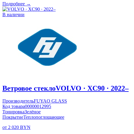
Подробнее →
В наличии
Ветровое стекло
VOLVO · XC90 · 2022–
Производитель
FUYAO GLASS
Код товара
00000012995
Тонировка
Зелёное
Покрытие
Теплопоглощающее
от 2 020 BYN