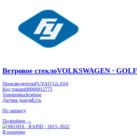
Ветровое стекло
VOLKSWAGEN · GOLF ·
Производитель
FUYAO GLASS
Код товара
00000012775
Тонировка
Зелёное
Датчик дождя
Есть
По запросу
Подробнее →
В наличии