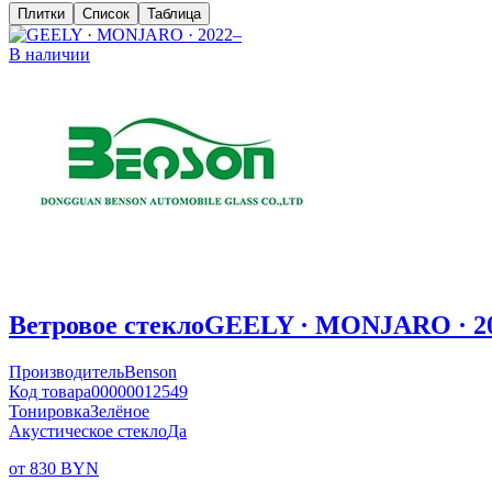
Плитки
Список
Таблица
В наличии
Ветровое стекло
GEELY · MONJARO · 2
Производитель
Benson
Код товара
00000012549
Тонировка
Зелёное
Акустическое стекло
Да
от 830 BYN