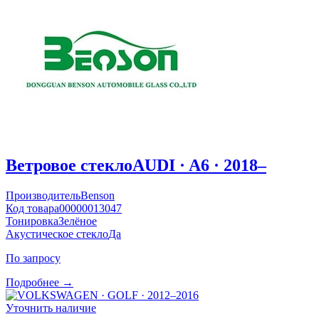
Ветровое стекло
AUDI · A6 · 2018–
Производитель
Benson
Код товара
00000013047
Тонировка
Зелёное
Акустическое стекло
Да
По запросу
Подробнее →
Уточнить наличие