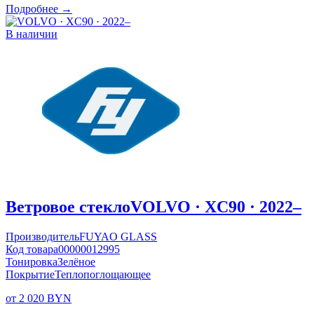
Подробнее →
В наличии
Ветровое стекло
VOLVO · XC90 · 2022–
Производитель
FUYAO GLASS
Код товара
00000012995
Тонировка
Зелёное
Покрытие
Теплопоглощающее
от 2 020 BYN