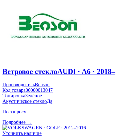
Ветровое стекло
AUDI · A6 · 2018–
Производитель
Benson
Код товара
00000013047
Тонировка
Зелёное
Акустическое стекло
Да
По запросу
Подробнее →
Уточнить наличие