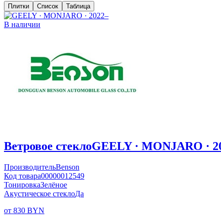
Плитки
Список
Таблица
В наличии
Ветровое стекло
GEELY · MONJARO · 2
Производитель
Benson
Код товара
00000012549
Тонировка
Зелёное
Акустическое стекло
Да
от 830 BYN