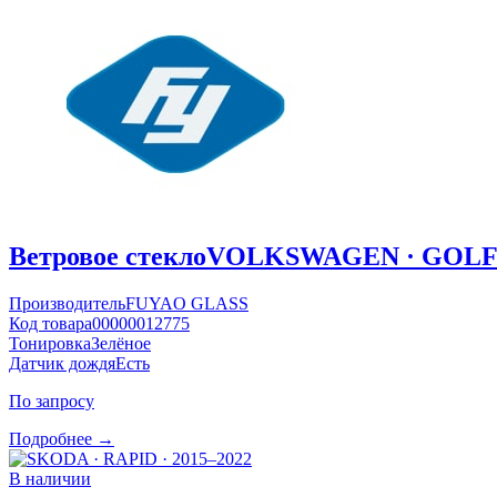
Ветровое стекло
VOLKSWAGEN · GOLF ·
Производитель
FUYAO GLASS
Код товара
00000012775
Тонировка
Зелёное
Датчик дождя
Есть
По запросу
Подробнее →
В наличии