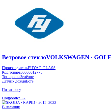
Ветровое стекло
VOLKSWAGEN · GOLF ·
Производитель
FUYAO GLASS
Код товара
00000012775
Тонировка
Зелёное
Датчик дождя
Есть
По запросу
Подробнее →
В наличии