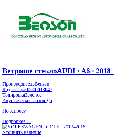
Ветровое стекло
AUDI · A6 · 2018–
Производитель
Benson
Код товара
00000013047
Тонировка
Зелёное
Акустическое стекло
Да
По запросу
Подробнее →
Уточнить наличие