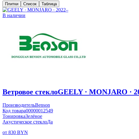
Плитки
Список
Таблица
В наличии
Ветровое стекло
GEELY · MONJARO · 2
Производитель
Benson
Код товара
00000012549
Тонировка
Зелёное
Акустическое стекло
Да
от 830 BYN