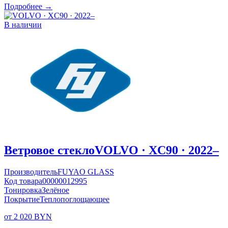
Подробнее →
В наличии
Ветровое стекло
VOLVO · XC90 · 2022–
Производитель
FUYAO GLASS
Код товара
00000012995
Тонировка
Зелёное
Покрытие
Теплопоглощающее
от 2 020 BYN