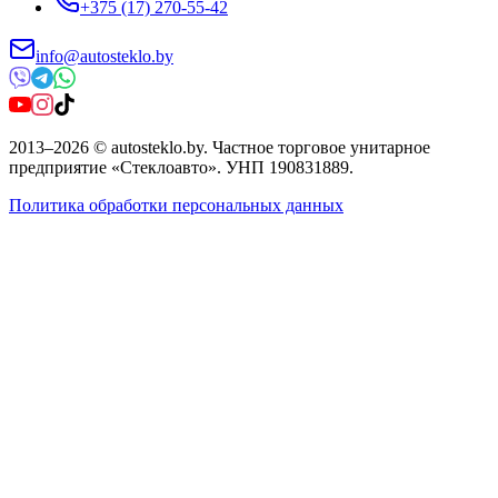
+375 (17) 270-55-42
info@autosteklo.by
2013
–
2026
©
autosteklo.by
.
Частное торговое унитарное
предприятие «Стеклоавто»
. УНП
190831889
.
Политика обработки персональных данных