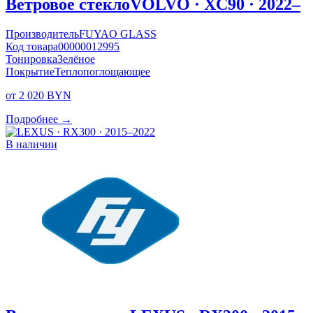
Ветровое стекло
VOLVO · XC90 · 2022–
Производитель
FUYAO GLASS
Код товара
00000012995
Тонировка
Зелёное
Покрытие
Теплопоглощающее
от 2 020 BYN
Подробнее →
В наличии