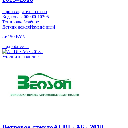
Производитель
Lemson
Код товара
00000010295
Тонировка
Зелёное
Датчик дождя
Изменённый
от 150 BYN
Подробнее →
Уточнить наличие
Ветровое стекло
AUDI · A6 · 2018–