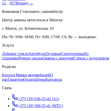
1
2
…
957
Вперёд →
Компания Стеклоавто | autosteklo.by
Центр замены автостекла в Минске
г. Минск, ул. Ботаническая, 10
Пн–Чт: 9:00–18:00; Пт: 9:00–17:00. Сб, Вс — выходные.
Услуги
Лобовое стекло
Автобусы
Грузовые
Спецтехника
По
страховке
Ремонт сколов
Замена с выездом
Стёкла с подогревом
Разделы
Каталог
Марки автомобилей
О
нас
Гарантия
Оплата
Цены
Контакты
Связь
+375 (29) 636-55-42
(
A1
)
+375 (29) 506-55-41
(
МТС
)