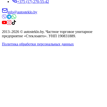
+375 (17) 270-55-42
info@autosteklo.by
2013
–
2026
©
autosteklo.by
.
Частное торговое унитарное
предприятие «Стеклоавто»
. УНП
190831889
.
Политика обработки персональных данных