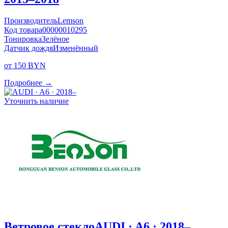
Производитель
Lemson
Код товара
00000010295
Тонировка
Зелёное
Датчик дождя
Изменённый
от 150 BYN
Подробнее →
Уточнить наличие
Ветровое стекло
AUDI · A6 · 2018–