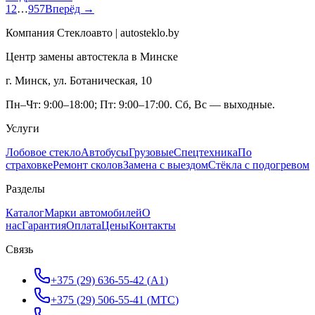
1
2
…
957
Вперёд →
Компания Стеклоавто | autosteklo.by
Центр замены автостекла в Минске
г. Минск, ул. Ботаническая, 10
Пн–Чт: 9:00–18:00; Пт: 9:00–17:00. Сб, Вс — выходные.
Услуги
Лобовое стекло
Автобусы
Грузовые
Спецтехника
По
страховке
Ремонт сколов
Замена с выездом
Стёкла с подогревом
Разделы
Каталог
Марки автомобилей
О
нас
Гарантия
Оплата
Цены
Контакты
Связь
+375 (29) 636-55-42
(
A1
)
+375 (29) 506-55-41
(
МТС
)