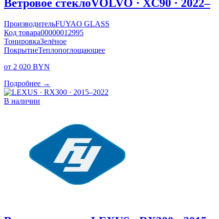
Ветровое стекло
VOLVO · XC90 · 2022–
Производитель
FUYAO GLASS
Код товара
00000012995
Тонировка
Зелёное
Покрытие
Теплопоглощающее
от 2 020 BYN
Подробнее →
В наличии