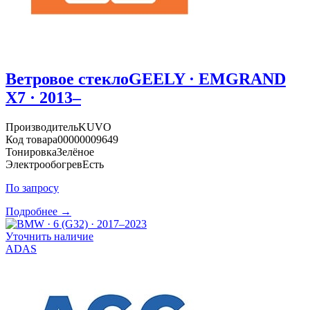
Ветровое стекло
GEELY · EMGRAND
X7 · 2013–
Производитель
KUVO
Код товара
00000009649
Тонировка
Зелёное
Электрообогрев
Есть
По запросу
Подробнее →
Уточнить наличие
ADAS