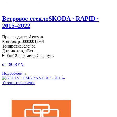
Ветровое стекло
SKODA · RAPID ·
2015–2022
Производитель
Lemson
Код товара
00000012801
Тонировка
Зелёное
Датчик дождя
Есть
Ещё
2
параметра
Свернуть
от 180 BYN
Подробнее →
Уточнить наличие