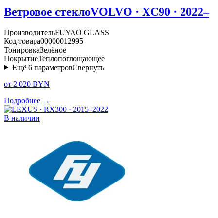
Ветровое стекло
VOLVO · XC90 · 2022–
Производитель
FUYAO GLASS
Код товара
00000012995
Тонировка
Зелёное
Покрытие
Теплопоглощающее
Ещё
6
параметров
Свернуть
от 2 020 BYN
Подробнее →
В наличии