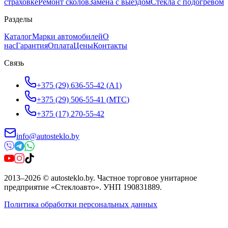
страховке
Ремонт сколов
Замена с выездом
Стёкла с подогревом
Разделы
Каталог
Марки автомобилей
О
нас
Гарантия
Оплата
Цены
Контакты
Связь
+375 (29) 636-55-42
(
A1
)
+375 (29) 506-55-41
(
МТС
)
+375 (17) 270-55-42
info@autosteklo.by
2013
–
2026
©
autosteklo.by
.
Частное торговое унитарное
предприятие «Стеклоавто»
. УНП
190831889
.
Политика обработки персональных данных