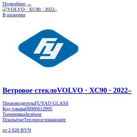
Подробнее →
В наличии
Ветровое стекло
VOLVO · XC90 · 2022–
Производитель
FUYAO GLASS
Код товара
00000012995
Тонировка
Зелёное
Покрытие
Теплопоглощающее
от 2 020 BYN