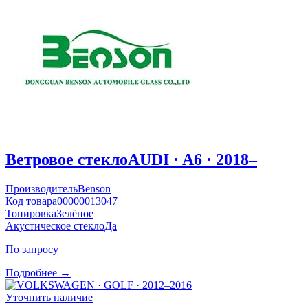
Ветровое стекло
AUDI · A6 · 2018–
Производитель
Benson
Код товара
00000013047
Тонировка
Зелёное
Акустическое стекло
Да
По запросу
Подробнее →
Уточнить наличие