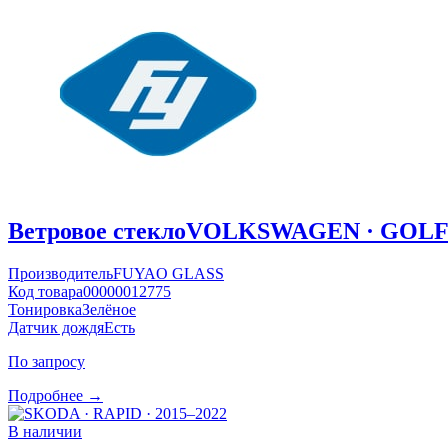
Ветровое стекло
VOLKSWAGEN · GOLF ·
Производитель
FUYAO GLASS
Код товара
00000012775
Тонировка
Зелёное
Датчик дождя
Есть
По запросу
Подробнее →
В наличии