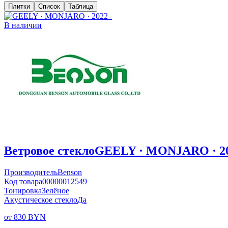
Плитки
Список
Таблица
В наличии
Ветровое стекло
GEELY · MONJARO · 2
Производитель
Benson
Код товара
00000012549
Тонировка
Зелёное
Акустическое стекло
Да
от 830 BYN