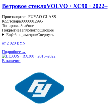
Ветровое стекло
VOLVO · XC90 · 2022–
Производитель
FUYAO GLASS
Код товара
00000012995
Тонировка
Зелёное
Покрытие
Теплопоглощающее
Ещё
6
параметров
Свернуть
от 2 020 BYN
Подробнее →
В наличии