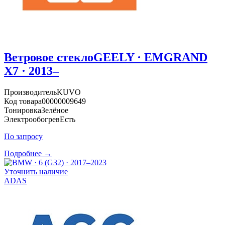
Ветровое стекло
GEELY · EMGRAND
X7 · 2013–
Производитель
KUVO
Код товара
00000009649
Тонировка
Зелёное
Электрообогрев
Есть
По запросу
Подробнее →
Уточнить наличие
ADAS