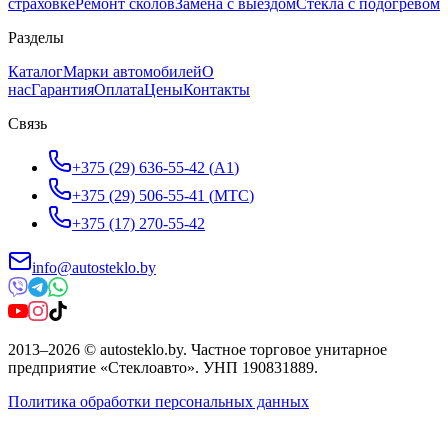
страховке
Ремонт сколов
Замена с выездом
Стёкла с подогревом
Разделы
Каталог
Марки автомобилей
О
нас
Гарантия
Оплата
Цены
Контакты
Связь
+375 (29) 636-55-42
(
A1
)
+375 (29) 506-55-41
(
МТС
)
+375 (17) 270-55-42
info@autosteklo.by
2013
–
2026
©
autosteklo.by
.
Частное торговое унитарное
предприятие «Стеклоавто»
. УНП
190831889
.
Политика обработки персональных данных