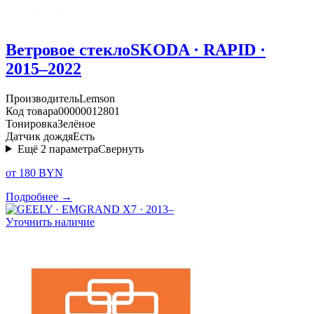
Ветровое стекло
SKODA · RAPID ·
2015–2022
Производитель
Lemson
Код товара
00000012801
Тонировка
Зелёное
Датчик дождя
Есть
Ещё
2
параметра
Свернуть
от 180 BYN
Подробнее →
Уточнить наличие