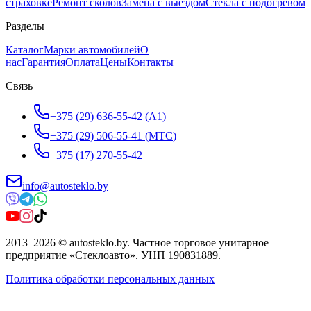
страховке
Ремонт сколов
Замена с выездом
Стёкла с подогревом
Разделы
Каталог
Марки автомобилей
О
нас
Гарантия
Оплата
Цены
Контакты
Связь
+375 (29) 636-55-42
(
A1
)
+375 (29) 506-55-41
(
МТС
)
+375 (17) 270-55-42
info@autosteklo.by
2013
–
2026
©
autosteklo.by
.
Частное торговое унитарное
предприятие «Стеклоавто»
. УНП
190831889
.
Политика обработки персональных данных