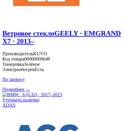
Ветровое стекло
GEELY · EMGRAND
X7 · 2013–
Производитель
KUVO
Код товара
00000009649
Тонировка
Зелёное
Электрообогрев
Есть
По запросу
Подробнее →
Уточнить наличие
ADAS