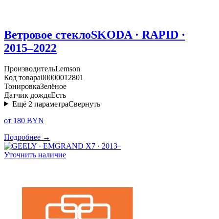
Ветровое стекло
SKODA · RAPID ·
2015–2022
Производитель
Lemson
Код товара
00000012801
Тонировка
Зелёное
Датчик дождя
Есть
Ещё
2
параметра
Свернуть
от 180 BYN
Подробнее →
Уточнить наличие