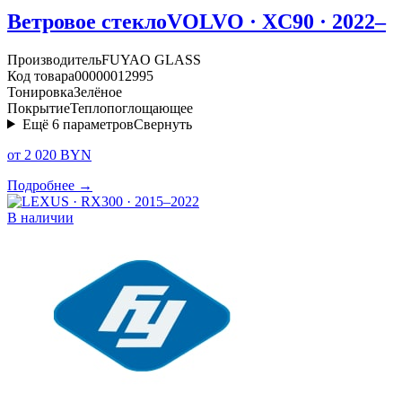
Ветровое стекло
VOLVO · XC90 · 2022–
Производитель
FUYAO GLASS
Код товара
00000012995
Тонировка
Зелёное
Покрытие
Теплопоглощающее
Ещё
6
параметров
Свернуть
от 2 020 BYN
Подробнее →
В наличии