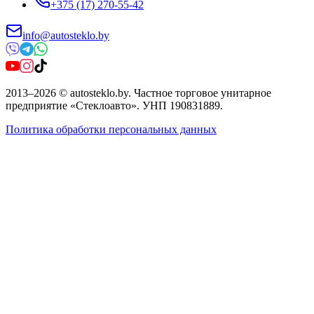
+375 (17) 270-55-42
info@autosteklo.by
2013
–
2026
©
autosteklo.by
.
Частное торговое унитарное
предприятие «Стеклоавто»
. УНП
190831889
.
Политика обработки персональных данных