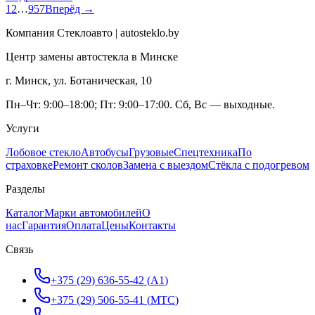
1
2
…
957
Вперёд →
Компания Стеклоавто | autosteklo.by
Центр замены автостекла в Минске
г. Минск, ул. Ботаническая, 10
Пн–Чт: 9:00–18:00; Пт: 9:00–17:00. Сб, Вс — выходные.
Услуги
Лобовое стекло
Автобусы
Грузовые
Спецтехника
По
страховке
Ремонт сколов
Замена с выездом
Стёкла с подогревом
Разделы
Каталог
Марки автомобилей
О
нас
Гарантия
Оплата
Цены
Контакты
Связь
+375 (29) 636-55-42
(
A1
)
+375 (29) 506-55-41
(
МТС
)