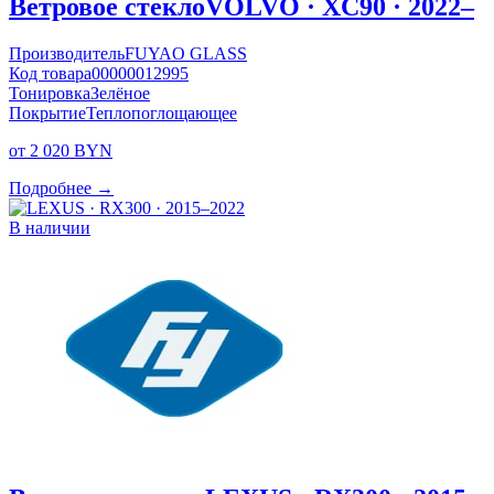
Ветровое стекло
VOLVO · XC90 · 2022–
Производитель
FUYAO GLASS
Код товара
00000012995
Тонировка
Зелёное
Покрытие
Теплопоглощающее
от 2 020 BYN
Подробнее →
В наличии