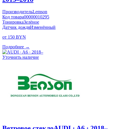
Производитель
Lemson
Код товара
00000010295
Тонировка
Зелёное
Датчик дождя
Изменённый
от 150 BYN
Подробнее →
Уточнить наличие
Ветровое стекло
AUDI · A6 · 2018–