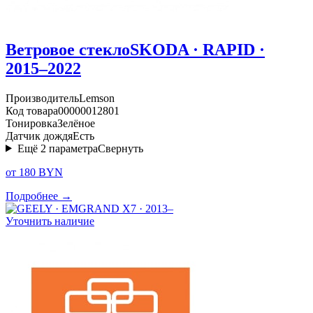
Ветровое стекло
SKODA · RAPID ·
2015–2022
Производитель
Lemson
Код товара
00000012801
Тонировка
Зелёное
Датчик дождя
Есть
Ещё
2
параметра
Свернуть
от 180 BYN
Подробнее →
Уточнить наличие