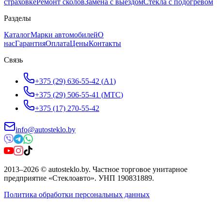
страховке
Ремонт сколов
Замена с выездом
Стёкла с подогревом
Разделы
Каталог
Марки автомобилей
О
нас
Гарантия
Оплата
Цены
Контакты
Связь
+375 (29) 636-55-42
(
A1
)
+375 (29) 506-55-41
(
МТС
)
+375 (17) 270-55-42
info@autosteklo.by
2013
–
2026
©
autosteklo.by
.
Частное торговое унитарное
предприятие «Стеклоавто»
. УНП
190831889
.
Политика обработки персональных данных