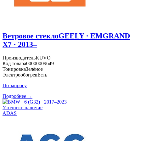
Ветровое стекло
GEELY · EMGRAND
X7 · 2013–
Производитель
KUVO
Код товара
00000009649
Тонировка
Зелёное
Электрообогрев
Есть
По запросу
Подробнее →
Уточнить наличие
ADAS