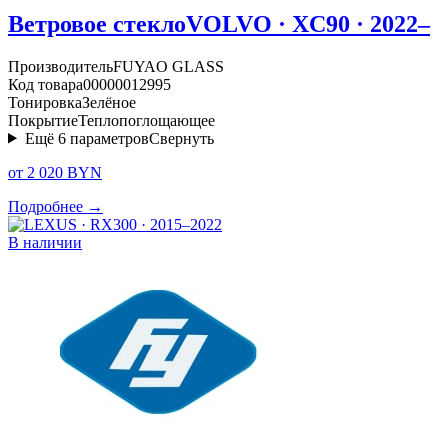
Ветровое стекло
VOLVO · XC90 · 2022–
Производитель
FUYAO GLASS
Код товара
00000012995
Тонировка
Зелёное
Покрытие
Теплопоглощающее
Ещё
6
параметров
Свернуть
от 2 020 BYN
Подробнее →
В наличии