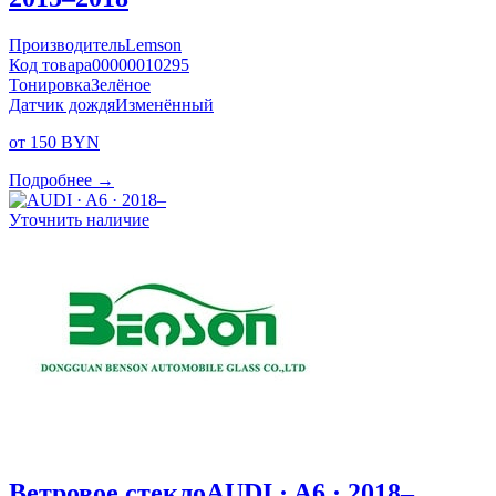
Производитель
Lemson
Код товара
00000010295
Тонировка
Зелёное
Датчик дождя
Изменённый
от 150 BYN
Подробнее →
Уточнить наличие
Ветровое стекло
AUDI · A6 · 2018–