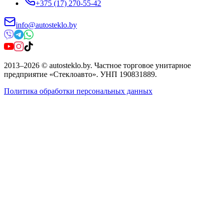
+375 (17) 270-55-42
info@autosteklo.by
2013
–
2026
©
autosteklo.by
.
Частное торговое унитарное
предприятие «Стеклоавто»
. УНП
190831889
.
Политика обработки персональных данных