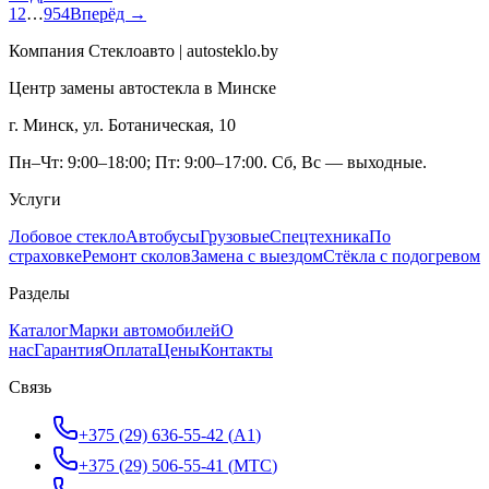
1
2
…
954
Вперёд →
Компания Стеклоавто | autosteklo.by
Центр замены автостекла в Минске
г. Минск, ул. Ботаническая, 10
Пн–Чт: 9:00–18:00; Пт: 9:00–17:00. Сб, Вс — выходные.
Услуги
Лобовое стекло
Автобусы
Грузовые
Спецтехника
По
страховке
Ремонт сколов
Замена с выездом
Стёкла с подогревом
Разделы
Каталог
Марки автомобилей
О
нас
Гарантия
Оплата
Цены
Контакты
Связь
+375 (29) 636-55-42
(
A1
)
+375 (29) 506-55-41
(
МТС
)