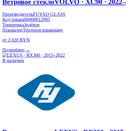
Ветровое стекло
VOLVO · XC90 · 2022–
Производитель
FUYAO GLASS
Код товара
00000012995
Тонировка
Зелёное
Покрытие
Теплопоглощающее
от 2 020 BYN
Подробнее →
В наличии