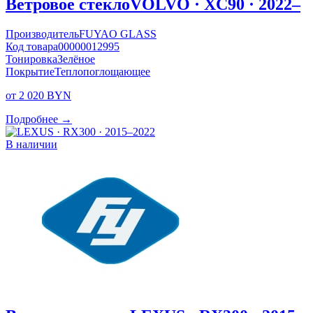
Ветровое стекло
VOLVO · XC90 · 2022–
Производитель
FUYAO GLASS
Код товара
00000012995
Тонировка
Зелёное
Покрытие
Теплопоглощающее
от 2 020 BYN
Подробнее →
В наличии