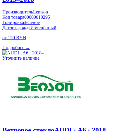
Производитель
Lemson
Код товара
00000010295
Тонировка
Зелёное
Датчик дождя
Изменённый
от 150 BYN
Подробнее →
Уточнить наличие
Ветровое стекло
AUDI · A6 · 2018–