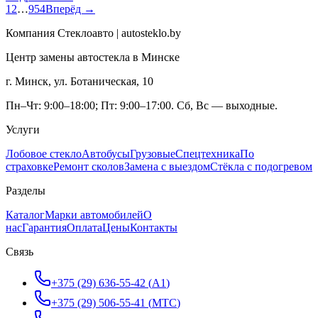
1
2
…
954
Вперёд →
Компания Стеклоавто | autosteklo.by
Центр замены автостекла в Минске
г. Минск, ул. Ботаническая, 10
Пн–Чт: 9:00–18:00; Пт: 9:00–17:00. Сб, Вс — выходные.
Услуги
Лобовое стекло
Автобусы
Грузовые
Спецтехника
По
страховке
Ремонт сколов
Замена с выездом
Стёкла с подогревом
Разделы
Каталог
Марки автомобилей
О
нас
Гарантия
Оплата
Цены
Контакты
Связь
+375 (29) 636-55-42
(
A1
)
+375 (29) 506-55-41
(
МТС
)