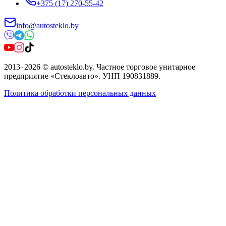
+375 (17) 270-55-42
info@autosteklo.by
2013
–
2026
©
autosteklo.by
.
Частное торговое унитарное
предприятие «Стеклоавто»
. УНП
190831889
.
Политика обработки персональных данных