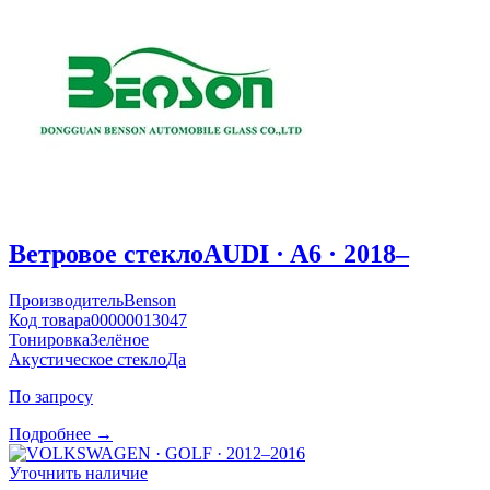
Ветровое стекло
AUDI · A6 · 2018–
Производитель
Benson
Код товара
00000013047
Тонировка
Зелёное
Акустическое стекло
Да
По запросу
Подробнее →
Уточнить наличие