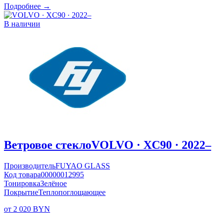
Подробнее →
В наличии
Ветровое стекло
VOLVO · XC90 · 2022–
Производитель
FUYAO GLASS
Код товара
00000012995
Тонировка
Зелёное
Покрытие
Теплопоглощающее
от 2 020 BYN