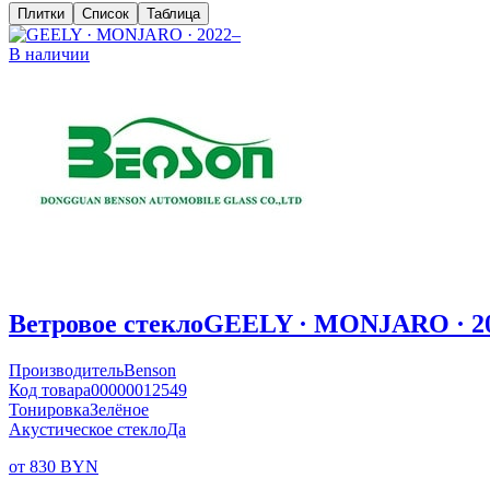
Плитки
Список
Таблица
В наличии
Ветровое стекло
GEELY · MONJARO · 2
Производитель
Benson
Код товара
00000012549
Тонировка
Зелёное
Акустическое стекло
Да
от 830 BYN