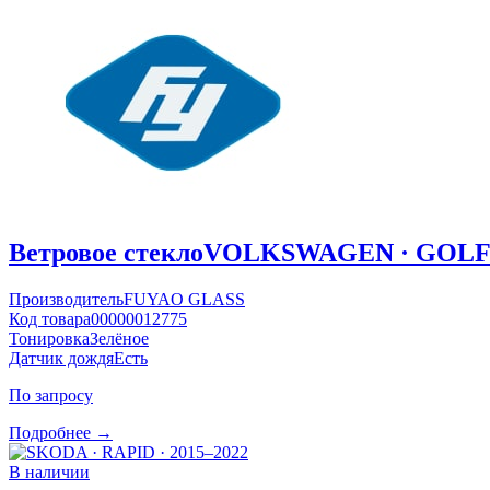
Ветровое стекло
VOLKSWAGEN · GOLF ·
Производитель
FUYAO GLASS
Код товара
00000012775
Тонировка
Зелёное
Датчик дождя
Есть
По запросу
Подробнее →
В наличии