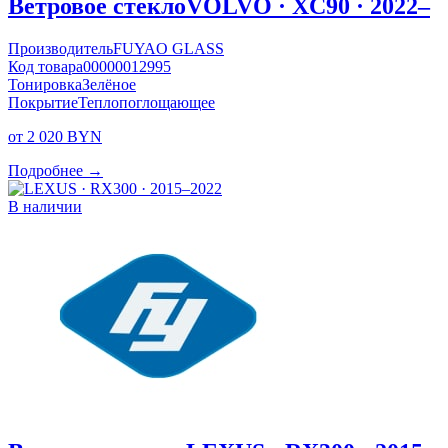
Ветровое стекло
VOLVO · XC90 · 2022–
Производитель
FUYAO GLASS
Код товара
00000012995
Тонировка
Зелёное
Покрытие
Теплопоглощающее
от 2 020 BYN
Подробнее →
В наличии