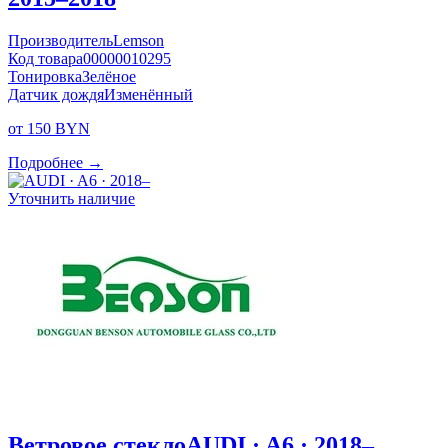
Производитель
Lemson
Код товара
00000010295
Тонировка
Зелёное
Датчик дождя
Изменённый
от 150 BYN
Подробнее →
Уточнить наличие
Ветровое стекло
AUDI · A6 · 2018–