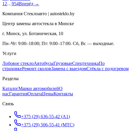
1
2
…
954
Вперёд →
Компания Стеклоавто | autosteklo.by
Центр замены автостекла в Минске
г. Минск, ул. Ботаническая, 10
Пн–Чт: 9:00–18:00; Пт: 9:00–17:00. Сб, Вс — выходные.
Услуги
Лобовое стекло
Автобусы
Грузовые
Спецтехника
По
страховке
Ремонт сколов
Замена с выездом
Стёкла с подогревом
Разделы
Каталог
Марки автомобилей
О
нас
Гарантия
Оплата
Цены
Контакты
Связь
+375 (29) 636-55-42
(
A1
)
+375 (29) 506-55-41
(
МТС
)