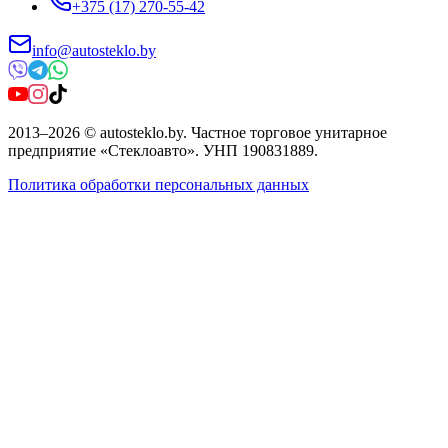
+375 (17) 270-55-42
info@autosteklo.by
2013
–
2026
©
autosteklo.by
.
Частное торговое унитарное
предприятие «Стеклоавто»
. УНП
190831889
.
Политика обработки персональных данных