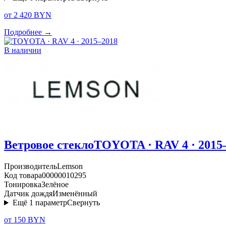
от 2 420 BYN
Подробнее →
В наличии
Ветровое стекло
TOYOTA · RAV 4 · 2015
Производитель
Lemson
Код товара
00000010295
Тонировка
Зелёное
Датчик дождя
Изменённый
Ещё
1
параметр
Свернуть
от 150 BYN