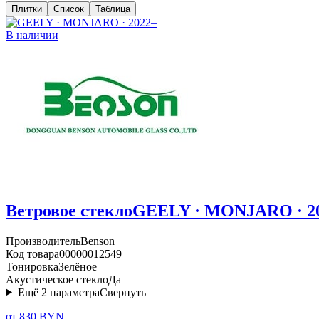
Плитки
Список
Таблица
В наличии
Ветровое стекло
GEELY · MONJARO · 2
Производитель
Benson
Код товара
00000012549
Тонировка
Зелёное
Акустическое стекло
Да
Ещё
2
параметра
Свернуть
от 830 BYN