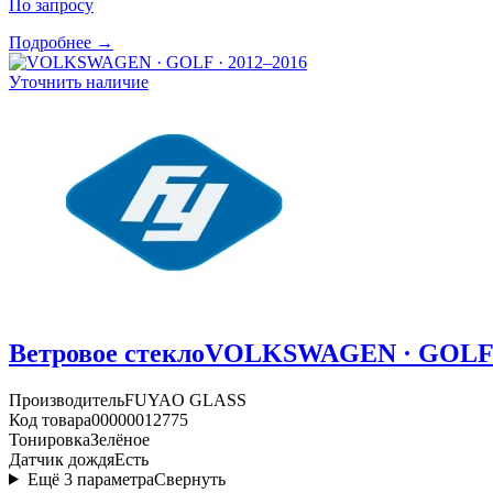
По запросу
Подробнее →
Уточнить наличие
Ветровое стекло
VOLKSWAGEN · GOLF ·
Производитель
FUYAO GLASS
Код товара
00000012775
Тонировка
Зелёное
Датчик дождя
Есть
Ещё
3
параметра
Свернуть