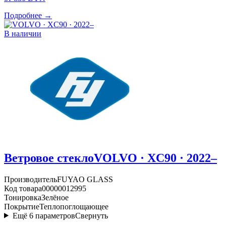
Подробнее →
В наличии
Ветровое стекло
VOLVO · XC90 · 2022–
Производитель
FUYAO GLASS
Код товара
00000012995
Тонировка
Зелёное
Покрытие
Теплопоглощающее
Ещё
6
параметров
Свернуть