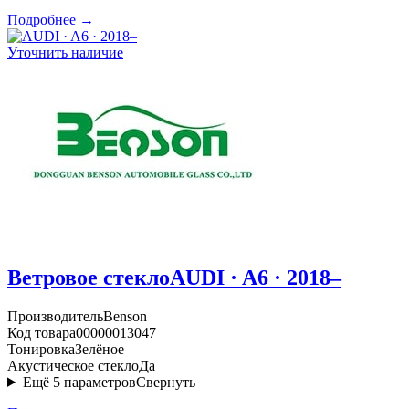
Подробнее →
Уточнить наличие
Ветровое стекло
AUDI · A6 · 2018–
Производитель
Benson
Код товара
00000013047
Тонировка
Зелёное
Акустическое стекло
Да
Ещё
5
параметров
Свернуть