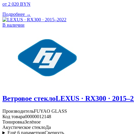
от 2 020 BYN
Подробнее →
В наличии
Ветровое стекло
LEXUS · RX300 · 2015–2
Производитель
FUYAO GLASS
Код товара
00000012148
Тонировка
Зелёное
Акустическое стекло
Да
Ещё
6
параметров
Свернуть