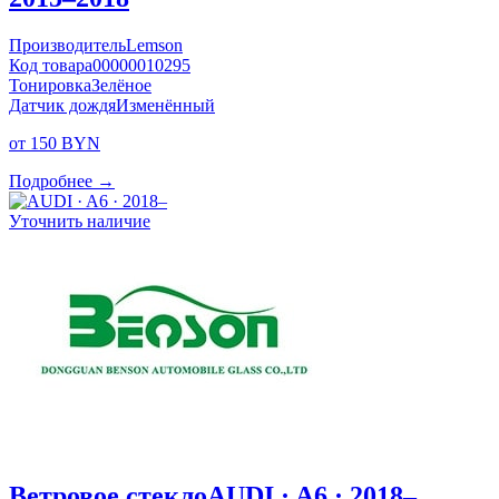
Производитель
Lemson
Код товара
00000010295
Тонировка
Зелёное
Датчик дождя
Изменённый
от 150 BYN
Подробнее →
Уточнить наличие
Ветровое стекло
AUDI · A6 · 2018–