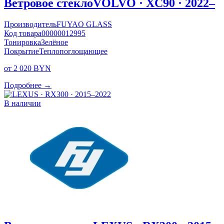
Ветровое стекло
VOLVO · XC90 · 2022–
Производитель
FUYAO GLASS
Код товара
00000012995
Тонировка
Зелёное
Покрытие
Теплопоглощающее
от 2 020 BYN
Подробнее →
В наличии