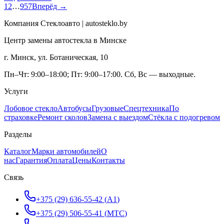
1
2
…
957
Вперёд →
Компания Стеклоавто | autosteklo.by
Центр замены автостекла в Минске
г. Минск, ул. Ботаническая, 10
Пн–Чт: 9:00–18:00; Пт: 9:00–17:00. Сб, Вс — выходные.
Услуги
Лобовое стекло
Автобусы
Грузовые
Спецтехника
По
страховке
Ремонт сколов
Замена с выездом
Стёкла с подогревом
Разделы
Каталог
Марки автомобилей
О
нас
Гарантия
Оплата
Цены
Контакты
Связь
+375 (29) 636-55-42
(
A1
)
+375 (29) 506-55-41
(
МТС
)