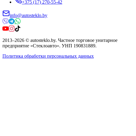
+375 (17) 270-55-42
info@autosteklo.by
2013
–
2026
©
autosteklo.by
.
Частное торговое унитарное
предприятие «Стеклоавто»
. УНП
190831889
.
Политика обработки персональных данных