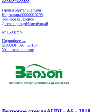
Производитель
Lemson
Код товара
00000010295
Тонировка
Зелёное
Датчик дождя
Изменённый
от 150 BYN
Подробнее →
Уточнить наличие
Ветровое стекло
AUDI · A6 · 2018–