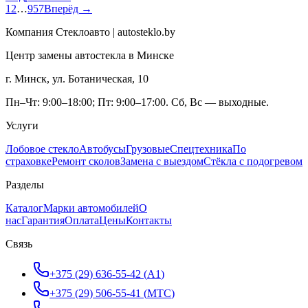
1
2
…
957
Вперёд →
Компания Стеклоавто | autosteklo.by
Центр замены автостекла в Минске
г. Минск, ул. Ботаническая, 10
Пн–Чт: 9:00–18:00; Пт: 9:00–17:00. Сб, Вс — выходные.
Услуги
Лобовое стекло
Автобусы
Грузовые
Спецтехника
По
страховке
Ремонт сколов
Замена с выездом
Стёкла с подогревом
Разделы
Каталог
Марки автомобилей
О
нас
Гарантия
Оплата
Цены
Контакты
Связь
+375 (29) 636-55-42
(
A1
)
+375 (29) 506-55-41
(
МТС
)