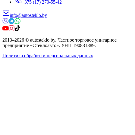
+375 (17) 270-55-42
info@autosteklo.by
2013
–
2026
©
autosteklo.by
.
Частное торговое унитарное
предприятие «Стеклоавто»
. УНП
190831889
.
Политика обработки персональных данных