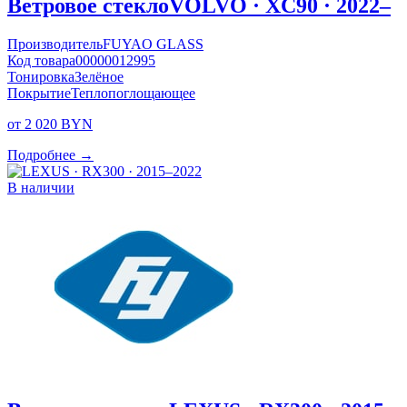
Ветровое стекло
VOLVO · XC90 · 2022–
Производитель
FUYAO GLASS
Код товара
00000012995
Тонировка
Зелёное
Покрытие
Теплопоглощающее
от 2 020 BYN
Подробнее →
В наличии