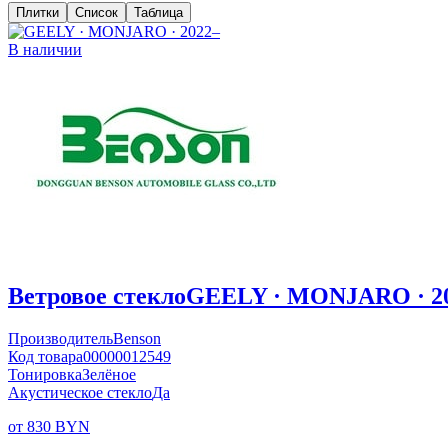
Плитки
Список
Таблица
В наличии
Ветровое стекло
GEELY · MONJARO · 2
Производитель
Benson
Код товара
00000012549
Тонировка
Зелёное
Акустическое стекло
Да
от 830 BYN