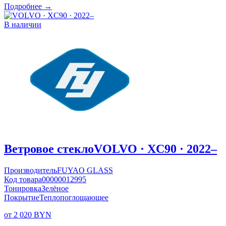
Подробнее →
В наличии
Ветровое стекло
VOLVO · XC90 · 2022–
Производитель
FUYAO GLASS
Код товара
00000012995
Тонировка
Зелёное
Покрытие
Теплопоглощающее
от 2 020 BYN