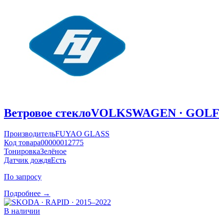
Ветровое стекло
VOLKSWAGEN · GOLF ·
Производитель
FUYAO GLASS
Код товара
00000012775
Тонировка
Зелёное
Датчик дождя
Есть
По запросу
Подробнее →
В наличии