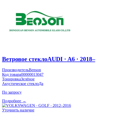
Ветровое стекло
AUDI · A6 · 2018–
Производитель
Benson
Код товара
00000013047
Тонировка
Зелёное
Акустическое стекло
Да
По запросу
Подробнее →
Уточнить наличие