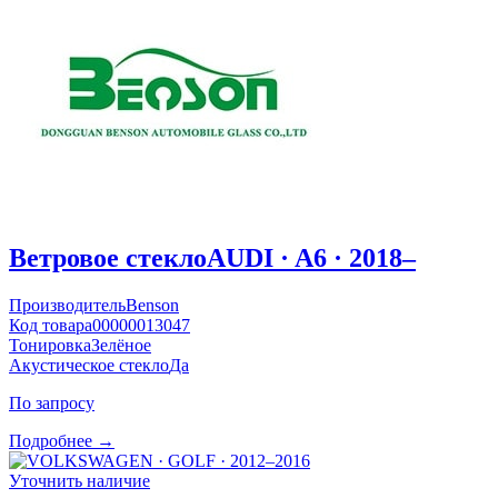
Ветровое стекло
AUDI · A6 · 2018–
Производитель
Benson
Код товара
00000013047
Тонировка
Зелёное
Акустическое стекло
Да
По запросу
Подробнее →
Уточнить наличие