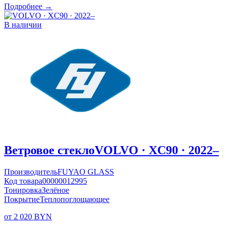
Подробнее →
В наличии
Ветровое стекло
VOLVO · XC90 · 2022–
Производитель
FUYAO GLASS
Код товара
00000012995
Тонировка
Зелёное
Покрытие
Теплопоглощающее
от 2 020 BYN