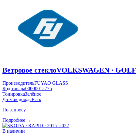
Ветровое стекло
VOLKSWAGEN · GOLF ·
Производитель
FUYAO GLASS
Код товара
00000012775
Тонировка
Зелёное
Датчик дождя
Есть
По запросу
Подробнее →
В наличии