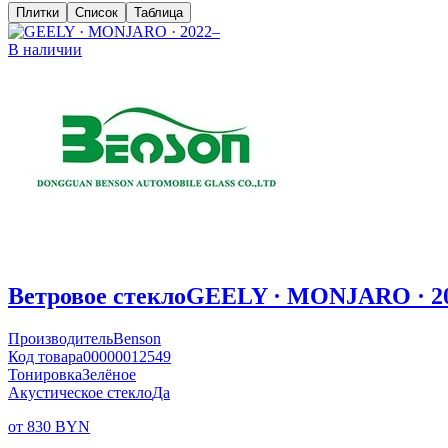
Плитки
Список
Таблица
В наличии
Ветровое стекло
GEELY · MONJARO · 2
Производитель
Benson
Код товара
00000012549
Тонировка
Зелёное
Акустическое стекло
Да
от 830 BYN