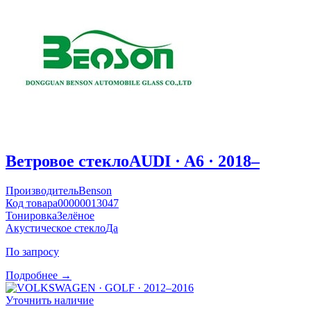
Ветровое стекло
AUDI · A6 · 2018–
Производитель
Benson
Код товара
00000013047
Тонировка
Зелёное
Акустическое стекло
Да
По запросу
Подробнее →
Уточнить наличие