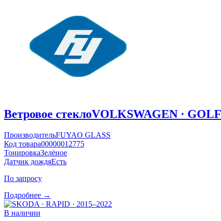
Ветровое стекло
VOLKSWAGEN · GOLF ·
Производитель
FUYAO GLASS
Код товара
00000012775
Тонировка
Зелёное
Датчик дождя
Есть
По запросу
Подробнее →
В наличии