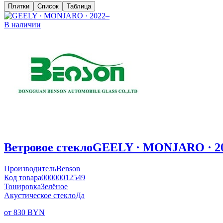
Плитки
Список
Таблица
В наличии
Ветровое стекло
GEELY · MONJARO · 2
Производитель
Benson
Код товара
00000012549
Тонировка
Зелёное
Акустическое стекло
Да
от 830 BYN