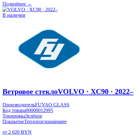
Подробнее →
В наличии
Ветровое стекло
VOLVO · XC90 · 2022–
Производитель
FUYAO GLASS
Код товара
00000012995
Тонировка
Зелёное
Покрытие
Теплопоглощающее
от 2 020 BYN