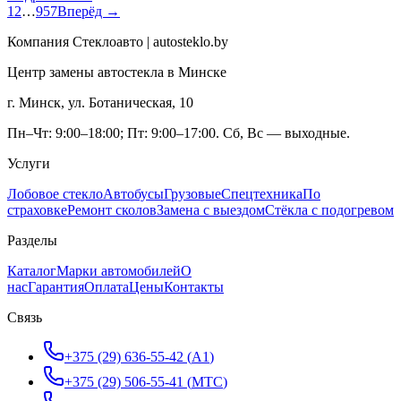
1
2
…
957
Вперёд →
Компания Стеклоавто | autosteklo.by
Центр замены автостекла в Минске
г. Минск, ул. Ботаническая, 10
Пн–Чт: 9:00–18:00; Пт: 9:00–17:00. Сб, Вс — выходные.
Услуги
Лобовое стекло
Автобусы
Грузовые
Спецтехника
По
страховке
Ремонт сколов
Замена с выездом
Стёкла с подогревом
Разделы
Каталог
Марки автомобилей
О
нас
Гарантия
Оплата
Цены
Контакты
Связь
+375 (29) 636-55-42
(
A1
)
+375 (29) 506-55-41
(
МТС
)