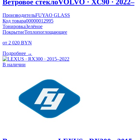
Ветровое стекло
VOLVO · XC90 · 2022–
Производитель
FUYAO GLASS
Код товара
00000012995
Тонировка
Зелёное
Покрытие
Теплопоглощающее
от 2 020 BYN
Подробнее →
В наличии