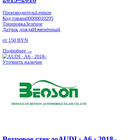
Производитель
Lemson
Код товара
00000010295
Тонировка
Зелёное
Датчик дождя
Изменённый
от 150 BYN
Подробнее →
Уточнить наличие
Ветровое стекло
AUDI · A6 · 2018–