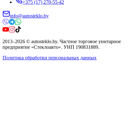
+375 (17) 270-55-42
info@autosteklo.by
2013
–
2026
©
autosteklo.by
.
Частное торговое унитарное
предприятие «Стеклоавто»
. УНП
190831889
.
Политика обработки персональных данных