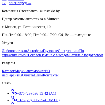
1
2
…
957
Вперёд →
Компания Стеклоавто | autosteklo.by
Центр замены автостекла в Минске
г. Минск, ул. Ботаническая, 10
Пн–Чт: 9:00–18:00; Пт: 9:00–17:00. Сб, Вс — выходные.
Услуги
Лобовое стекло
Автобусы
Грузовые
Спецтехника
По
страховке
Ремонт сколов
Замена с выездом
Стёкла с подогревом
Разделы
Каталог
Марки автомобилей
О
нас
Гарантия
Оплата
Цены
Контакты
Связь
+375 (29) 636-55-42
(
A1
)
+375 (29) 506-55-41
(
МТС
)