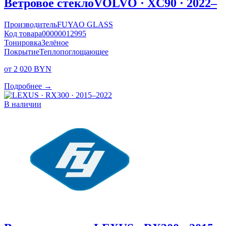
Ветровое стекло
VOLVO · XC90 · 2022–
Производитель
FUYAO GLASS
Код товара
00000012995
Тонировка
Зелёное
Покрытие
Теплопоглощающее
от 2 020 BYN
Подробнее →
В наличии