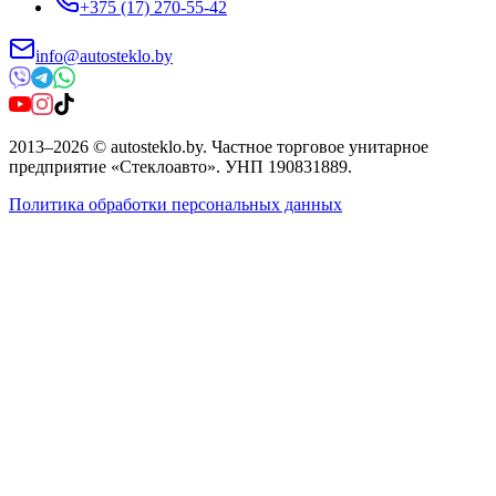
+375 (17) 270-55-42
info@autosteklo.by
2013
–
2026
©
autosteklo.by
.
Частное торговое унитарное
предприятие «Стеклоавто»
. УНП
190831889
.
Политика обработки персональных данных