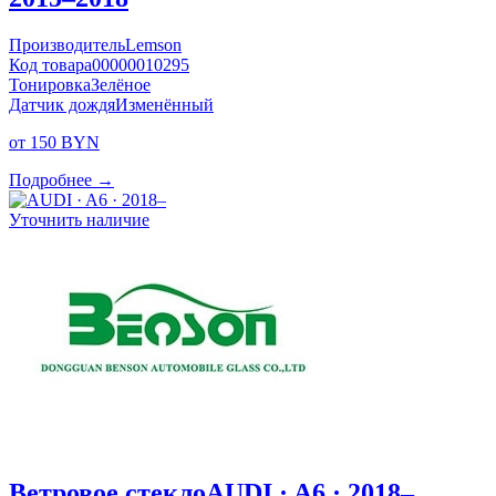
Производитель
Lemson
Код товара
00000010295
Тонировка
Зелёное
Датчик дождя
Изменённый
от 150 BYN
Подробнее →
Уточнить наличие
Ветровое стекло
AUDI · A6 · 2018–