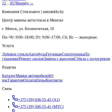
1
2
…
957
Вперёд →
Компания Стеклоавто | autosteklo.by
Центр замены автостекла в Минске
г. Минск, ул. Ботаническая, 10
Пн–Чт: 9:00–18:00; Пт: 9:00–17:00. Сб, Вс — выходные.
Услуги
Лобовое стекло
Автобусы
Грузовые
Спецтехника
По
страховке
Ремонт сколов
Замена с выездом
Стёкла с подогревом
Разделы
Каталог
Марки автомобилей
О
нас
Гарантия
Оплата
Цены
Контакты
Связь
+375 (29) 636-55-42
(
A1
)
+375 (29) 506-55-41
(
МТС
)