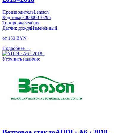
Производитель
Lemson
Код товара
00000010295
Тонировка
Зелёное
Датчик дождя
Изменённый
от 150 BYN
Подробнее →
Уточнить наличие
Ветровое стекло
AUDI · A6 · 2018–