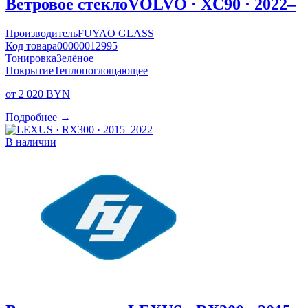
Ветровое стекло
VOLVO · XC90 · 2022–
Производитель
FUYAO GLASS
Код товара
00000012995
Тонировка
Зелёное
Покрытие
Теплопоглощающее
от 2 020 BYN
Подробнее →
В наличии