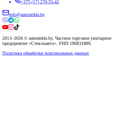
+375 (17) 270-55-42
info@autosteklo.by
2013
–
2026
©
autosteklo.by
.
Частное торговое унитарное
предприятие «Стеклоавто»
. УНП
190831889
.
Политика обработки персональных данных