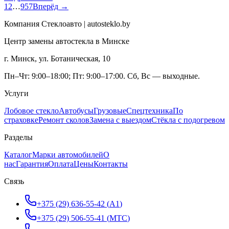
1
2
…
957
Вперёд →
Компания Стеклоавто | autosteklo.by
Центр замены автостекла в Минске
г. Минск, ул. Ботаническая, 10
Пн–Чт: 9:00–18:00; Пт: 9:00–17:00. Сб, Вс — выходные.
Услуги
Лобовое стекло
Автобусы
Грузовые
Спецтехника
По
страховке
Ремонт сколов
Замена с выездом
Стёкла с подогревом
Разделы
Каталог
Марки автомобилей
О
нас
Гарантия
Оплата
Цены
Контакты
Связь
+375 (29) 636-55-42
(
A1
)
+375 (29) 506-55-41
(
МТС
)