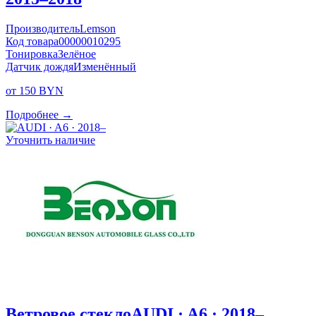
Производитель
Lemson
Код товара
00000010295
Тонировка
Зелёное
Датчик дождя
Изменённый
от 150 BYN
Подробнее →
Уточнить наличие
Ветровое стекло
AUDI · A6 · 2018–