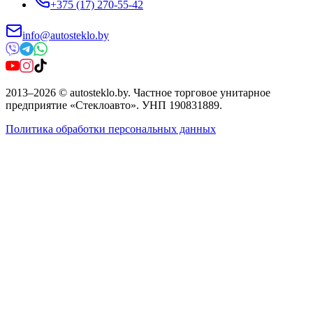
+375 (17) 270-55-42
info@autosteklo.by
2013
–
2026
©
autosteklo.by
.
Частное торговое унитарное
предприятие «Стеклоавто»
. УНП
190831889
.
Политика обработки персональных данных