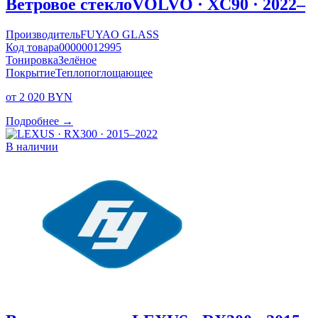
Ветровое стекло
VOLVO · XC90 · 2022–
Производитель
FUYAO GLASS
Код товара
00000012995
Тонировка
Зелёное
Покрытие
Теплопоглощающее
от 2 020 BYN
Подробнее →
В наличии