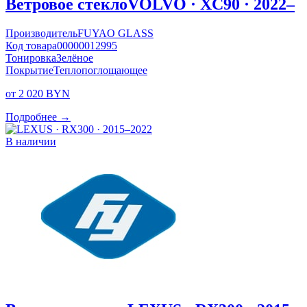
Ветровое стекло
VOLVO · XC90 · 2022–
Производитель
FUYAO GLASS
Код товара
00000012995
Тонировка
Зелёное
Покрытие
Теплопоглощающее
от 2 020 BYN
Подробнее →
В наличии