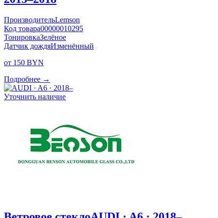
Производитель
Lemson
Код товара
00000010295
Тонировка
Зелёное
Датчик дождя
Изменённый
от 150 BYN
Подробнее →
Уточнить наличие
Ветровое стекло
AUDI · A6 · 2018–