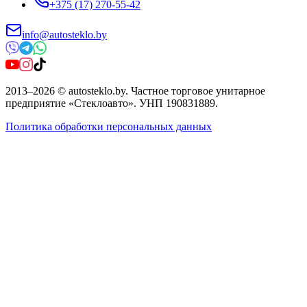
+375 (17) 270-55-42
info@autosteklo.by
2013
–
2026
©
autosteklo.by
.
Частное торговое унитарное
предприятие «Стеклоавто»
. УНП
190831889
.
Политика обработки персональных данных