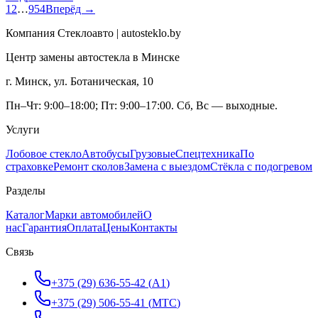
1
2
…
954
Вперёд →
Компания Стеклоавто | autosteklo.by
Центр замены автостекла в Минске
г. Минск, ул. Ботаническая, 10
Пн–Чт: 9:00–18:00; Пт: 9:00–17:00. Сб, Вс — выходные.
Услуги
Лобовое стекло
Автобусы
Грузовые
Спецтехника
По
страховке
Ремонт сколов
Замена с выездом
Стёкла с подогревом
Разделы
Каталог
Марки автомобилей
О
нас
Гарантия
Оплата
Цены
Контакты
Связь
+375 (29) 636-55-42
(
A1
)
+375 (29) 506-55-41
(
МТС
)