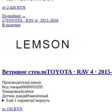
от 2 420 BYN
Подробнее →
В наличии
Ветровое стекло
TOYOTA · RAV 4 · 2015
Производитель
Lemson
Код товара
00000010295
Тонировка
Зелёное
Датчик дождя
Изменённый
Ещё
1
параметр
Свернуть
от 150 BYN