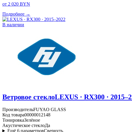
от 2 020 BYN
Подробнее →
В наличии
Ветровое стекло
LEXUS · RX300 · 2015–2
Производитель
FUYAO GLASS
Код товара
00000012148
Тонировка
Зелёное
Акустическое стекло
Да
Ещё
6
параметров
Свернуть