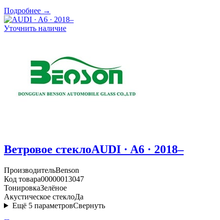
Подробнее →
Уточнить наличие
Ветровое стекло
AUDI · A6 · 2018–
Производитель
Benson
Код товара
00000013047
Тонировка
Зелёное
Акустическое стекло
Да
Ещё
5
параметров
Свернуть