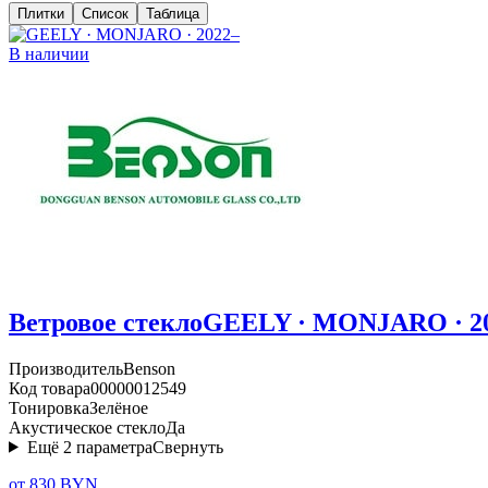
Плитки
Список
Таблица
В наличии
Ветровое стекло
GEELY · MONJARO · 2
Производитель
Benson
Код товара
00000012549
Тонировка
Зелёное
Акустическое стекло
Да
Ещё
2
параметра
Свернуть
от 830 BYN