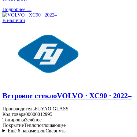
Подробнее →
В наличии
Ветровое стекло
VOLVO · XC90 · 2022–
Производитель
FUYAO GLASS
Код товара
00000012995
Тонировка
Зелёное
Покрытие
Теплопоглощающее
Ещё
6
параметров
Свернуть