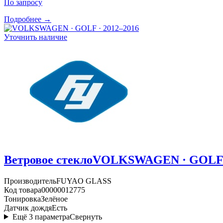
По запросу
Подробнее →
Уточнить наличие
Ветровое стекло
VOLKSWAGEN · GOLF ·
Производитель
FUYAO GLASS
Код товара
00000012775
Тонировка
Зелёное
Датчик дождя
Есть
Ещё
3
параметра
Свернуть